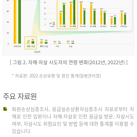
키
예
('19)
[ 그림 2. 자해·자살 시도자의 연령 변화(2012년, 2022년) ]
4.4
* 자료원: 2022 손상유형 및 원인 통계(질병관리청)
손
그
주요 자료원
상
리
퇴원손상심층조사, 응급실손상환자심층조사 자료로부터 자
해로 인한 입원이나 자해·자살로 인한 응급실 방문, 자살시도
유
여부, 자살시도 위험요인 및 방법 등에 대한 통계를 이용할 수
스
있습니다.