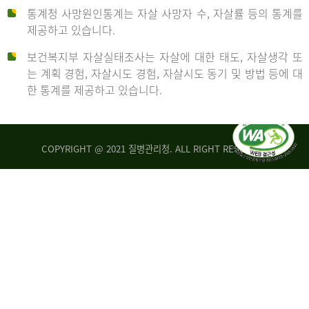
통계청 사망원인통계는 자살 사망자 수, 자살률 등의 통계를
형
제공하고 있습니다.
('19)
보건복지부 자살실태조사는 자살에 대한 태도, 자살생각 또
및
는 계획 경험, 자살시도 경험, 자살시도 동기 및 방법 등에 대
4.6
한 통계를 제공하고 있습니다.
이
원
COPYRIGHT @ 2021 질병관리청. ALL RIGHT RESERVED
탈
인
리
통
아
계