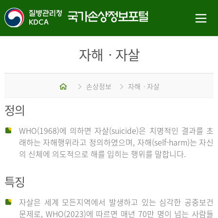
자해ㆍ자살
홈
손상정보
자해ㆍ자살
정의
WHO(1968)에 의하면 자살(suicide)은 치명적인 결과를 초
래하는 자해행위라고 정의하였으며, 자해(self-harm)는 자신
의 신체에 의도적으로 해를 입히는 행위를 말합니다.
특징
자살은 세계 모든지역에서 발생하고 있는 심각한 공중보건
문제로, WHO(2023)에 따르면 매년 70만 명이 넘는 사람들