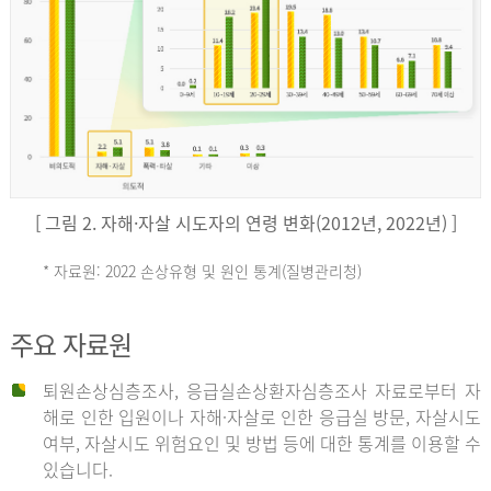
키
예
('19)
[ 그림 2. 자해·자살 시도자의 연령 변화(2012년, 2022년) ]
4.4
* 자료원: 2022 손상유형 및 원인 통계(질병관리청)
손
그
주요 자료원
상
리
퇴원손상심층조사, 응급실손상환자심층조사 자료로부터 자
해로 인한 입원이나 자해·자살로 인한 응급실 방문, 자살시도
유
여부, 자살시도 위험요인 및 방법 등에 대한 통계를 이용할 수
스
있습니다.