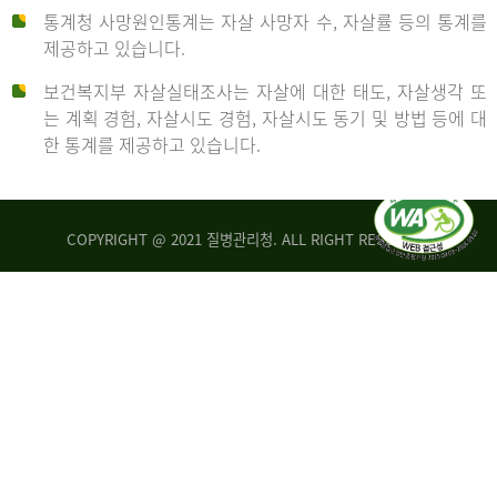
통계청 사망원인통계는 자살 사망자 수, 자살률 등의 통계를
형
제공하고 있습니다.
('19)
보건복지부 자살실태조사는 자살에 대한 태도, 자살생각 또
및
는 계획 경험, 자살시도 경험, 자살시도 동기 및 방법 등에 대
4.6
한 통계를 제공하고 있습니다.
이
원
COPYRIGHT @ 2021 질병관리청. ALL RIGHT RESERVED
탈
인
리
통
아
계