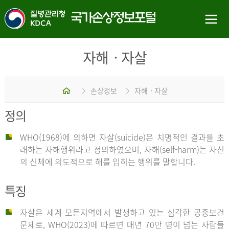
자해ㆍ자살
홈
손상정보
자해ㆍ자살
정의
WHO(1968)에 의하면 자살(suicide)은 치명적인 결과를 초
래하는 자해행위라고 정의하였으며, 자해(self-harm)는 자신
의 신체에 의도적으로 해를 입히는 행위를 말합니다.
특징
자살은 세계 모든지역에서 발생하고 있는 심각한 공중보건
문제로, WHO(2023)에 따르면 매년 70만 명이 넘는 사람들