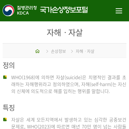
자해ㆍ자살
홈
손상정보
자해ㆍ자살
정의
WHO(1968)에 의하면 자살(suicide)은 치명적인 결과를 초
래하는 자해행위라고 정의하였으며, 자해(self-harm)는 자신
의 신체에 의도적으로 해를 입히는 행위를 말합니다.
특징
자살은 세계 모든지역에서 발생하고 있는 심각한 공중보건
문제로, WHO(2023)에 따르면 매년 70만 명이 넘는 사람들