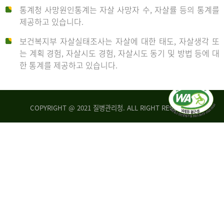
통계청 사망원인통계는 자살 사망자 수, 자살률 등의 통계를
형
제공하고 있습니다.
('19)
보건복지부 자살실태조사는 자살에 대한 태도, 자살생각 또
및
는 계획 경험, 자살시도 경험, 자살시도 동기 및 방법 등에 대
4.6
한 통계를 제공하고 있습니다.
이
원
COPYRIGHT @ 2021 질병관리청. ALL RIGHT RESERVED
탈
인
리
통
아
계