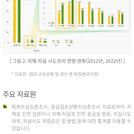
키
예
('19)
[ 그림 2. 자해·자살 시도자의 연령 변화(2012년, 2022년) ]
4.4
* 자료원: 2022 손상유형 및 원인 통계(질병관리청)
손
그
주요 자료원
상
리
퇴원손상심층조사, 응급실손상환자심층조사 자료로부터 자
해로 인한 입원이나 자해·자살로 인한 응급실 방문, 자살시도
유
여부, 자살시도 위험요인 및 방법 등에 대한 통계를 이용할 수
스
있습니다.