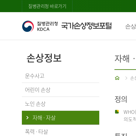
질병관리청 바로가기
손상
손상정보
자해
운수사고
홈
손
어린이 손상
정의
노인 손상
WHO
자해 · 자살
의도적
폭력 · 타살