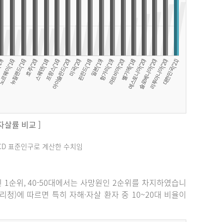
 자살률 비교 ]
료는 OECD 표준인구로 계산한 수치임
원인 1순위, 40-50대에서는 사망원인 2순위를 차지하였습니
관리청)에 따르면 특히 자해·자살 환자 중 10~20대 비율이