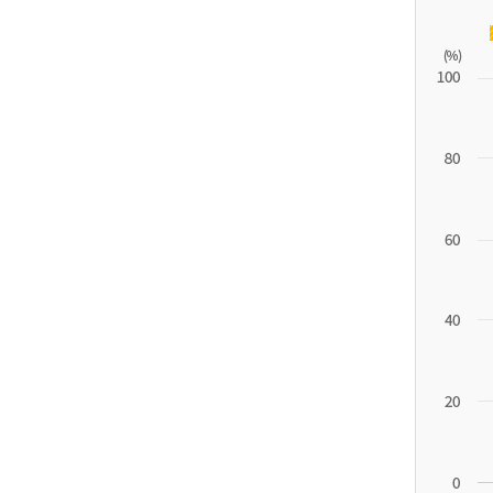
11.1
튀
르
키
예
('19)
4.4