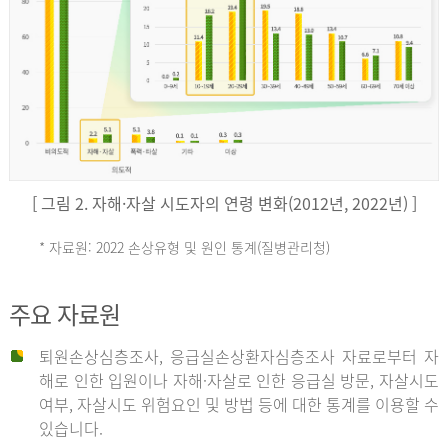
키
예
('19)
[ 그림 2. 자해·자살 시도자의 연령 변화(2012년, 2022년) ]
4.4
* 자료원: 2022 손상유형 및 원인 통계(질병관리청)
손
그
주요 자료원
상
리
퇴원손상심층조사, 응급실손상환자심층조사 자료로부터 자
해로 인한 입원이나 자해·자살로 인한 응급실 방문, 자살시도
유
여부, 자살시도 위험요인 및 방법 등에 대한 통계를 이용할 수
스
있습니다.