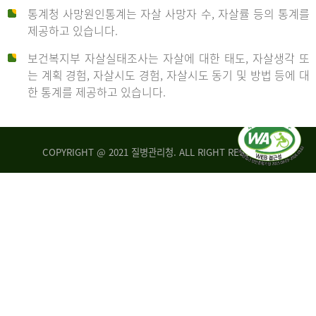
통계청 사망원인통계는 자살 사망자 수, 자살률 등의 통계를
형
제공하고 있습니다.
('19)
보건복지부 자살실태조사는 자살에 대한 태도, 자살생각 또
및
는 계획 경험, 자살시도 경험, 자살시도 동기 및 방법 등에 대
4.6
한 통계를 제공하고 있습니다.
이
원
COPYRIGHT @ 2021 질병관리청. ALL RIGHT RESERVED
탈
인
리
통
아
계