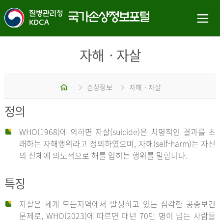
자해ㆍ자살
홈
손상정보
자해ㆍ자살
정의
WHO(1968)에 의하면 자살(suicide)은 치명적인 결과를 초
래하는 자해행위라고 정의하였으며, 자해(self-harm)는 자신
의 신체에 의도적으로 해를 입히는 행위를 말합니다.
특징
자살은 세계 모든지역에서 발생하고 있는 심각한 공중보건
문제로, WHO(2023)에 따르면 매년 70만 명이 넘는 사람들