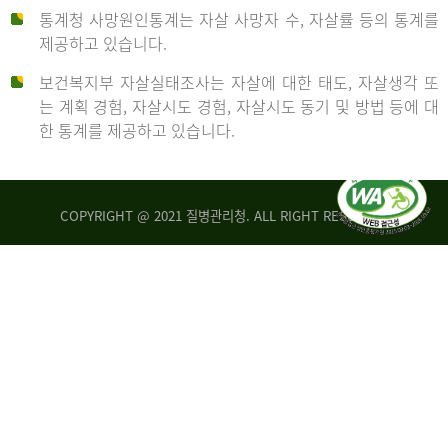
통계청 사망원인통계는 자살 사망자 수, 자살률 등의 통계를
형
제공하고 있습니다.
('19)
보건복지부 자살실태조사는 자살에 대한 태도, 자살생각 또
및
는 계획 경험, 자살시도 경험, 자살시도 동기 및 방법 등에 대
4.6
한 통계를 제공하고 있습니다.
이
원
COPYRIGHT @ 2021 질병관리청. ALL RIGHT RESERVED
탈
인
리
통
아
계