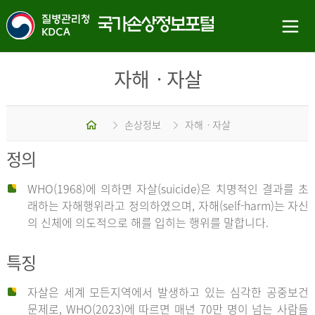
자해ㆍ자살
홈
손상정보
자해ㆍ자살
정의
WHO(1968)에 의하면 자살(suicide)은 치명적인 결과를 초
래하는 자해행위라고 정의하였으며, 자해(self-harm)는 자신
의 신체에 의도적으로 해를 입히는 행위를 말합니다.
특징
자살은 세계 모든지역에서 발생하고 있는 심각한 공중보건
문제로, WHO(2023)에 따르면 매년 70만 명이 넘는 사람들