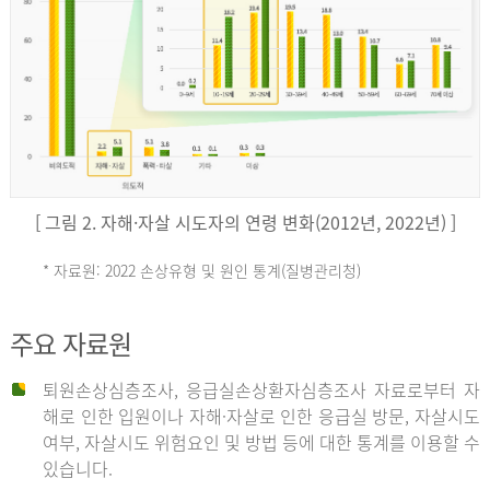
키
예
('19)
[ 그림 2. 자해·자살 시도자의 연령 변화(2012년, 2022년) ]
4.4
* 자료원: 2022 손상유형 및 원인 통계(질병관리청)
손
그
주요 자료원
상
리
퇴원손상심층조사, 응급실손상환자심층조사 자료로부터 자
해로 인한 입원이나 자해·자살로 인한 응급실 방문, 자살시도
유
여부, 자살시도 위험요인 및 방법 등에 대한 통계를 이용할 수
스
있습니다.