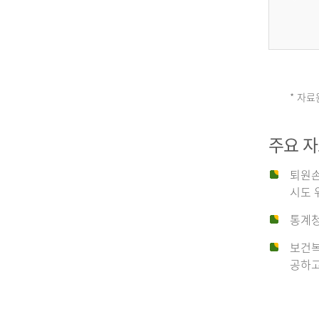
그
리
* 자료
손
스
주요 
상
('19)
퇴원손
시도 
유
4.6
통계청
이
보건복
형
공하고
탈