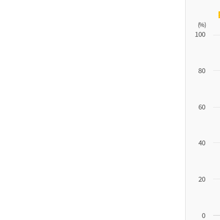
11.1
튀
르
키
예
('19)
4.4