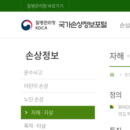
질병관리청 바로가기
손상
손상정보
자해
운수사고
홈
손
어린이 손상
정의
노인 손상
WHO
자해 · 자살
의도적
폭력 · 타살