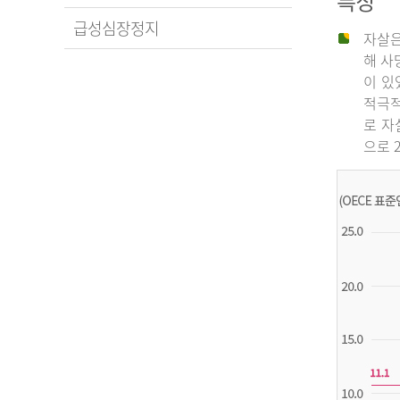
특징
급성심장정지
자살은
해 사
이 있
적극적
로 자
으로 