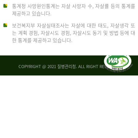
통계청 사망원인통계는 자살 사망자 수, 자살률 등의 통계를
형
제공하고 있습니다.
('19)
보건복지부 자살실태조사는 자살에 대한 태도, 자살생각 또
및
는 계획 경험, 자살시도 경험, 자살시도 동기 및 방법 등에 대
4.6
한 통계를 제공하고 있습니다.
이
원
COPYRIGHT @ 2021 질병관리청. ALL RIGHT RESERVED
탈
인
리
통
아
계