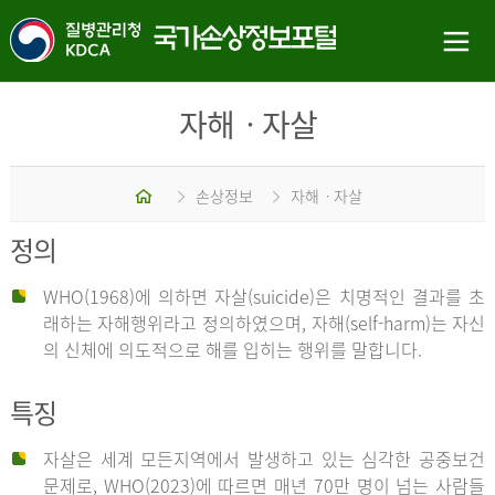
자해ㆍ자살
홈
손상정보
자해ㆍ자살
정의
WHO(1968)에 의하면 자살(suicide)은 치명적인 결과를 초
래하는 자해행위라고 정의하였으며, 자해(self-harm)는 자신
의 신체에 의도적으로 해를 입히는 행위를 말합니다.
특징
자살은 세계 모든지역에서 발생하고 있는 심각한 공중보건
문제로, WHO(2023)에 따르면 매년 70만 명이 넘는 사람들