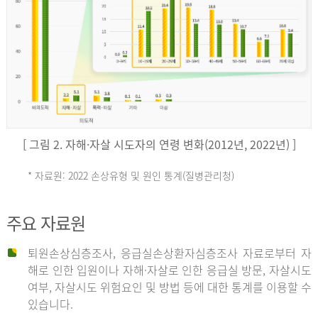
키
예
('19)
[ 그림 2. 자해·자살 시도자의 연령 변화(2012년, 2022년) ]
4.4
* 자료원: 2022 손상유형 및 원인 통계(질병관리청)
손
그
주요 자료원
상
리
퇴원손상심층조사, 응급실손상환자심층조사 자료로부터 자
해로 인한 입원이나 자해·자살로 인한 응급실 방문, 자살시도
유
여부, 자살시도 위험요인 및 방법 등에 대한 통계를 이용할 수
스
있습니다.