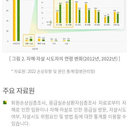
키
예
('19)
[ 그림 2. 자해·자살 시도자의 연령 변화(2012년, 2022년) ]
4.4
* 자료원: 2022 손상유형 및 원인 통계(질병관리청)
손
그
주요 자료원
상
리
퇴원손상심층조사, 응급실손상환자심층조사 자료로부터 자
해로 인한 입원이나 자해·자살로 인한 응급실 방문, 자살시도
유
여부, 자살시도 위험요인 및 방법 등에 대한 통계를 이용할 수
스
있습니다.