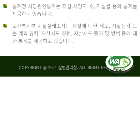
통계청 사망원인통계는 자살 사망자 수, 자살률 등의 통계를
형
제공하고 있습니다.
('19)
보건복지부 자살실태조사는 자살에 대한 태도, 자살생각 또
및
는 계획 경험, 자살시도 경험, 자살시도 동기 및 방법 등에 대
4.6
한 통계를 제공하고 있습니다.
이
원
COPYRIGHT @ 2021 질병관리청. ALL RIGHT RESERVED
탈
인
리
통
아
계