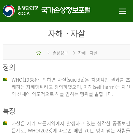
자해ㆍ자살
홈
손상정보
자해ㆍ자살
정의
WHO(1968)에 의하면 자살(suicide)은 치명적인 결과를 초
래하는 자해행위라고 정의하였으며, 자해(self-harm)는 자신
의 신체에 의도적으로 해를 입히는 행위를 말합니다.
특징
자살은 세계 모든지역에서 발생하고 있는 심각한 공중보건
문제로, WHO(2023)에 따르면 매년 70만 명이 넘는 사람들