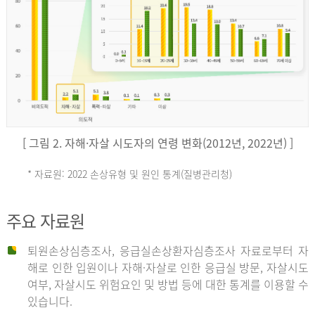
키
예
('19)
[ 그림 2. 자해·자살 시도자의 연령 변화(2012년, 2022년) ]
4.4
* 자료원: 2022 손상유형 및 원인 통계(질병관리청)
손
그
주요 자료원
상
리
퇴원손상심층조사, 응급실손상환자심층조사 자료로부터 자
해로 인한 입원이나 자해·자살로 인한 응급실 방문, 자살시도
유
여부, 자살시도 위험요인 및 방법 등에 대한 통계를 이용할 수
스
있습니다.