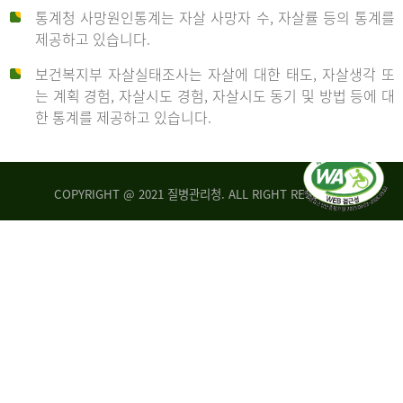
통계청 사망원인통계는 자살 사망자 수, 자살률 등의 통계를
형
제공하고 있습니다.
('19)
보건복지부 자살실태조사는 자살에 대한 태도, 자살생각 또
및
는 계획 경험, 자살시도 경험, 자살시도 동기 및 방법 등에 대
4.6
한 통계를 제공하고 있습니다.
이
원
COPYRIGHT @ 2021 질병관리청. ALL RIGHT RESERVED
탈
인
리
통
아
계