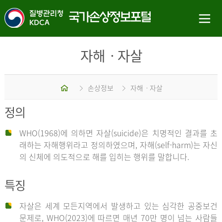
자해ㆍ자살
홈
손상정보
자해ㆍ자살
정의
WHO(1968)에 의하면 자살(suicide)은 치명적인 결과를 초
래하는 자해행위라고 정의하였으며, 자해(self-harm)는 자신
의 신체에 의도적으로 해를 입히는 행위를 말합니다.
특징
자살은 세계 모든지역에서 발생하고 있는 심각한 공중보건
문제로, WHO(2023)에 따르면 매년 70만 명이 넘는 사람들