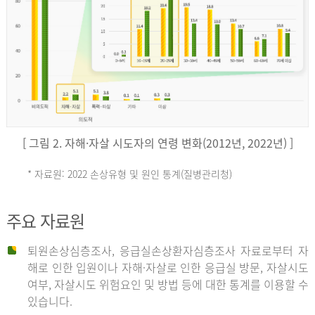
키
예
('19)
[ 그림 2. 자해·자살 시도자의 연령 변화(2012년, 2022년) ]
4.4
* 자료원: 2022 손상유형 및 원인 통계(질병관리청)
손
그
주요 자료원
상
리
퇴원손상심층조사, 응급실손상환자심층조사 자료로부터 자
해로 인한 입원이나 자해·자살로 인한 응급실 방문, 자살시도
유
여부, 자살시도 위험요인 및 방법 등에 대한 통계를 이용할 수
스
있습니다.