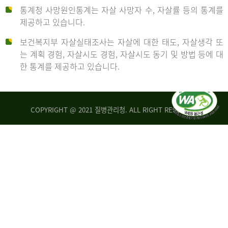
통계청 사망원인통계는 자살 사망자 수, 자살률 등의 통계를
형
제공하고 있습니다.
('19)
보건복지부 자살실태조사는 자살에 대한 태도, 자살생각 또
및
는 계획 경험, 자살시도 경험, 자살시도 동기 및 방법 등에 대
4.6
한 통계를 제공하고 있습니다.
이
원
COPYRIGHT @ 2021 질병관리청. ALL RIGHT RESERVED
탈
인
리
통
아
계