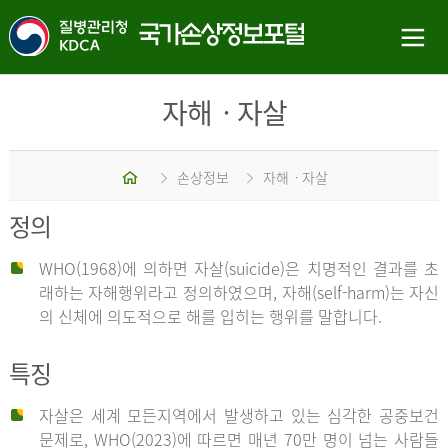
자해ㆍ자살
홈
손상정보
자해ㆍ자살
정의
WHO(1968)에 의하면 자살(suicide)은 치명적인 결과를 초
래하는 자해행위라고 정의하였으며, 자해(self-harm)는 자신
의 신체에 의도적으로 해를 입히는 행위를 말합니다.
특징
자살은 세계 모든지역에서 발생하고 있는 심각한 공중보건
문제로, WHO(2023)에 따르면 매년 70만 명이 넘는 사람들