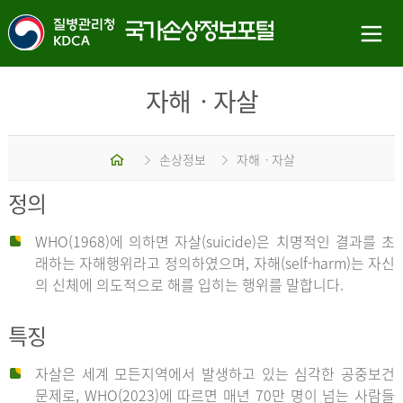
자해ㆍ자살
홈
손상정보
자해ㆍ자살
정의
WHO(1968)에 의하면 자살(suicide)은 치명적인 결과를 초
래하는 자해행위라고 정의하였으며, 자해(self-harm)는 자신
의 신체에 의도적으로 해를 입히는 행위를 말합니다.
특징
자살은 세계 모든지역에서 발생하고 있는 심각한 공중보건
문제로, WHO(2023)에 따르면 매년 70만 명이 넘는 사람들