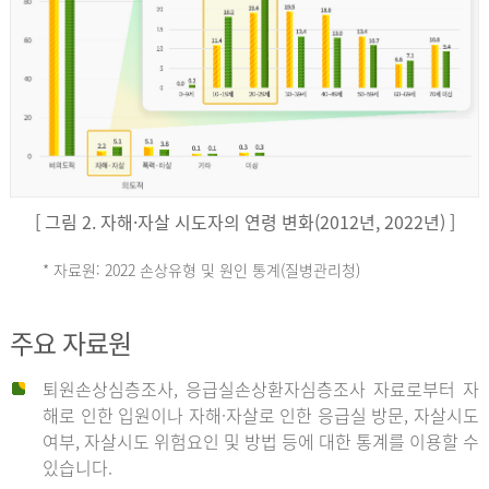
키
예
('19)
[ 그림 2. 자해·자살 시도자의 연령 변화(2012년, 2022년) ]
4.4
* 자료원: 2022 손상유형 및 원인 통계(질병관리청)
손
그
주요 자료원
상
리
퇴원손상심층조사, 응급실손상환자심층조사 자료로부터 자
해로 인한 입원이나 자해·자살로 인한 응급실 방문, 자살시도
유
여부, 자살시도 위험요인 및 방법 등에 대한 통계를 이용할 수
스
있습니다.