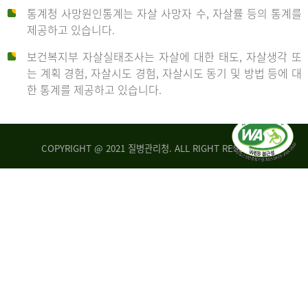
통계청 사망원인통계는 자살 사망자 수, 자살률 등의 통계를
형
제공하고 있습니다.
('19)
보건복지부 자살실태조사는 자살에 대한 태도, 자살생각 또
및
는 계획 경험, 자살시도 경험, 자살시도 동기 및 방법 등에 대
4.6
한 통계를 제공하고 있습니다.
이
원
COPYRIGHT @ 2021 질병관리청. ALL RIGHT RESERVED
탈
인
리
통
아
계