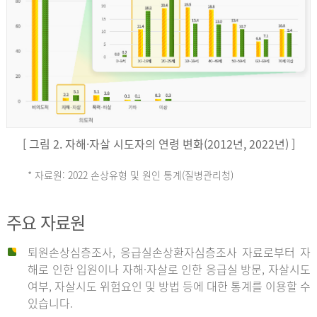
키
예
('19)
[ 그림 2. 자해·자살 시도자의 연령 변화(2012년, 2022년) ]
4.4
* 자료원: 2022 손상유형 및 원인 통계(질병관리청)
손
그
주요 자료원
상
리
퇴원손상심층조사, 응급실손상환자심층조사 자료로부터 자
해로 인한 입원이나 자해·자살로 인한 응급실 방문, 자살시도
유
여부, 자살시도 위험요인 및 방법 등에 대한 통계를 이용할 수
스
있습니다.