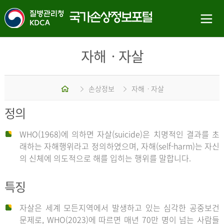
자해ㆍ자살
홈
손상정보
자해ㆍ자살
정의
WHO(1968)에 의하면 자살(suicide)은 치명적인 결과를 초
래하는 자해행위라고 정의하였으며, 자해(self-harm)는 자신
의 신체에 의도적으로 해를 입히는 행위를 말합니다.
특징
자살은 세계 모든지역에서 발생하고 있는 심각한 공중보건
문제로, WHO(2023)에 따르면 매년 70만 명이 넘는 사람들