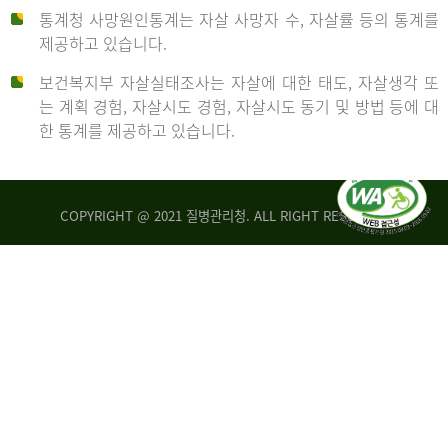
통계청 사망원인통계는 자살 사망자 수, 자살률 등의 통계를
형
제공하고 있습니다.
('19)
보건복지부 자살실태조사는 자살에 대한 태도, 자살생각 또
및
는 계획 경험, 자살시도 경험, 자살시도 동기 및 방법 등에 대
4.6
한 통계를 제공하고 있습니다.
이
원
COPYRIGHT @ 2021 질병관리청. ALL RIGHT RESERVED
탈
인
리
통
아
계