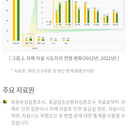
키
예
('19)
[ 그림 2. 자해·자살 시도자의 연령 변화(2012년, 2022년) ]
4.4
* 자료원: 2022 손상유형 및 원인 통계(질병관리청)
손
그
주요 자료원
상
리
퇴원손상심층조사, 응급실손상환자심층조사 자료로부터 자
해로 인한 입원이나 자해·자살로 인한 응급실 방문, 자살시도
유
여부, 자살시도 위험요인 및 방법 등에 대한 통계를 이용할 수
스
있습니다.