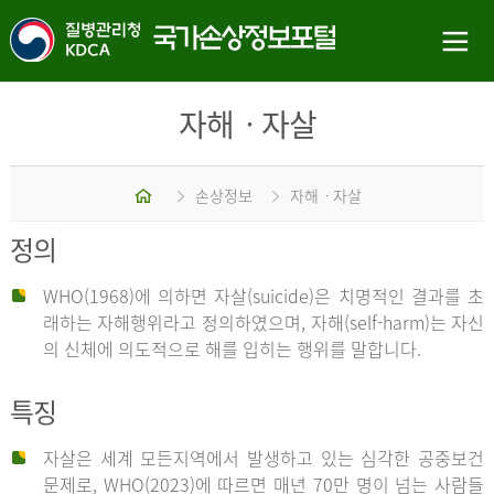
자해ㆍ자살
홈
손상정보
자해ㆍ자살
정의
WHO(1968)에 의하면 자살(suicide)은 치명적인 결과를 초
래하는 자해행위라고 정의하였으며, 자해(self-harm)는 자신
의 신체에 의도적으로 해를 입히는 행위를 말합니다.
특징
자살은 세계 모든지역에서 발생하고 있는 심각한 공중보건
문제로, WHO(2023)에 따르면 매년 70만 명이 넘는 사람들