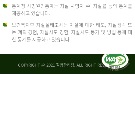
통계청 사망원인통계는 자살 사망자 수, 자살률 등의 통계를
형
제공하고 있습니다.
('19)
보건복지부 자살실태조사는 자살에 대한 태도, 자살생각 또
및
는 계획 경험, 자살시도 경험, 자살시도 동기 및 방법 등에 대
4.6
한 통계를 제공하고 있습니다.
이
원
COPYRIGHT @ 2021 질병관리청. ALL RIGHT RESERVED
탈
인
리
통
아
계