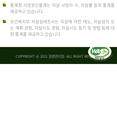
통계청 사망원인통계는 자살 사망자 수, 자살률 등의 통계를
형
제공하고 있습니다.
('19)
보건복지부 자살실태조사는 자살에 대한 태도, 자살생각 또
및
는 계획 경험, 자살시도 경험, 자살시도 동기 및 방법 등에 대
4.6
한 통계를 제공하고 있습니다.
이
원
COPYRIGHT @ 2021 질병관리청. ALL RIGHT RESERVED
탈
인
리
통
아
계