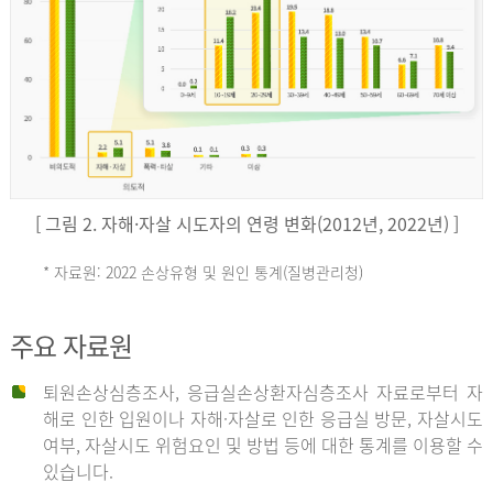
키
예
('19)
[ 그림 2. 자해·자살 시도자의 연령 변화(2012년, 2022년) ]
4.4
* 자료원: 2022 손상유형 및 원인 통계(질병관리청)
손
그
주요 자료원
상
리
퇴원손상심층조사, 응급실손상환자심층조사 자료로부터 자
해로 인한 입원이나 자해·자살로 인한 응급실 방문, 자살시도
유
여부, 자살시도 위험요인 및 방법 등에 대한 통계를 이용할 수
스
있습니다.