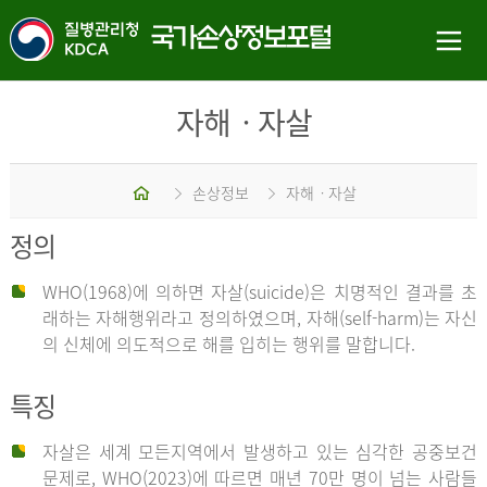
자해ㆍ자살
홈
손상정보
자해ㆍ자살
정의
WHO(1968)에 의하면 자살(suicide)은 치명적인 결과를 초
래하는 자해행위라고 정의하였으며, 자해(self-harm)는 자신
의 신체에 의도적으로 해를 입히는 행위를 말합니다.
특징
자살은 세계 모든지역에서 발생하고 있는 심각한 공중보건
문제로, WHO(2023)에 따르면 매년 70만 명이 넘는 사람들