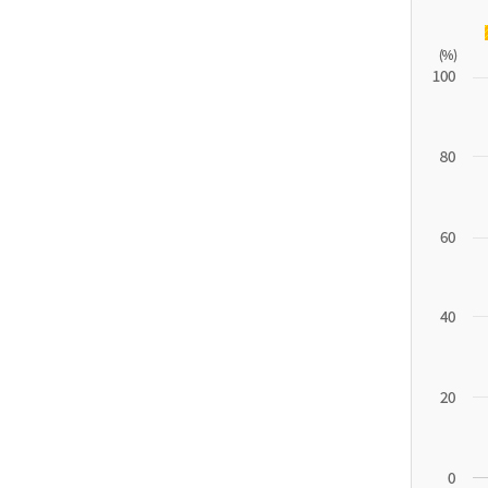
11.1
튀
르
키
예
('19)
4.4