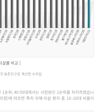
 자살률 비교 ]
료는 OECD 표준인구로 계산한 수치임
원인 1순위, 40-50대에서는 사망원인 2순위를 차지하였습니
관리청)에 따르면 특히 자해·자살 환자 중 10~20대 비율이