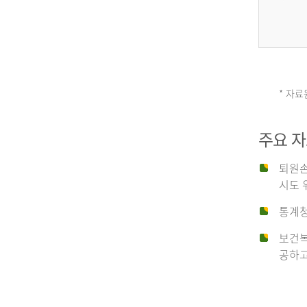
그
리
* 자료
손
스
주요 
상
('19)
퇴원손
시도 
유
4.6
통계청
이
보건복
형
공하고
탈