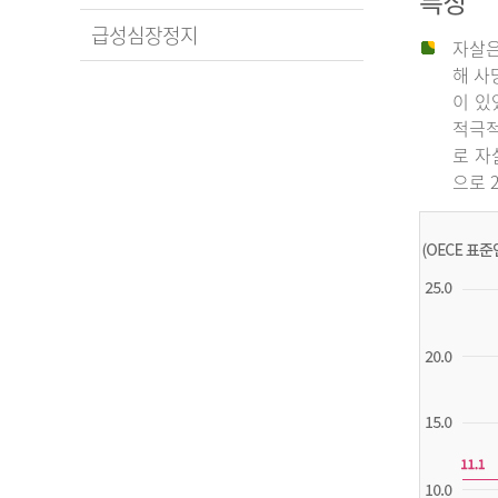
특징
급성심장정지
자살은
해 사
이 있
적극적
로 자
으로 