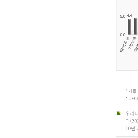
OECD
* 자료:
* OE
평
우리나
다(2
균
10년