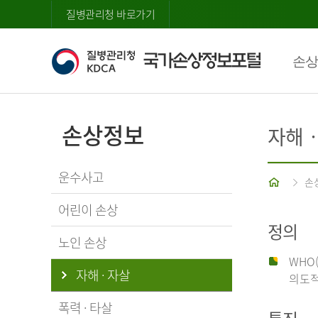
질병관리청 바로가기
손상
손상정보
자해
운수사고
홈
손
어린이 손상
정의
노인 손상
WHO
자해 · 자살
의도적
폭력 · 타살