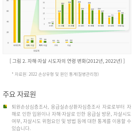
키
예
('19)
[ 그림 2. 자해·자살 시도자의 연령 변화(2012년, 2022년) ]
4.4
* 자료원: 2022 손상유형 및 원인 통계(질병관리청)
손
그
주요 자료원
상
리
퇴원손상심층조사, 응급실손상환자심층조사 자료로부터 자
해로 인한 입원이나 자해·자살로 인한 응급실 방문, 자살시도
유
여부, 자살시도 위험요인 및 방법 등에 대한 통계를 이용할 수
스
있습니다.