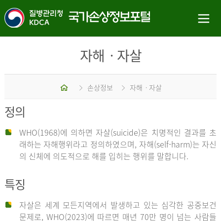
자해ㆍ자살
홈
손상정보
자해ㆍ자살
정의
WHO(1968)에 의하면 자살(suicide)은 치명적인 결과를 초
래하는 자해행위라고 정의하였으며, 자해(self-harm)는 자신
의 신체에 의도적으로 해를 입히는 행위를 말합니다.
특징
자살은 세계 모든지역에서 발생하고 있는 심각한 공중보건
문제로, WHO(2023)에 따르면 매년 70만 명이 넘는 사람들