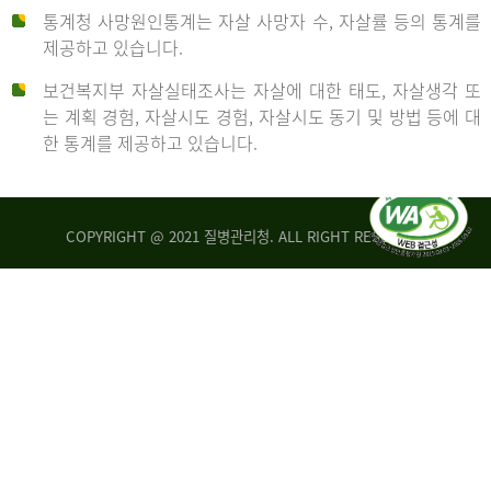
통계청 사망원인통계는 자살 사망자 수, 자살률 등의 통계를
형
제공하고 있습니다.
('19)
보건복지부 자살실태조사는 자살에 대한 태도, 자살생각 또
및
는 계획 경험, 자살시도 경험, 자살시도 동기 및 방법 등에 대
4.6
한 통계를 제공하고 있습니다.
이
원
COPYRIGHT @ 2021 질병관리청. ALL RIGHT RESERVED
탈
인
리
통
아
계