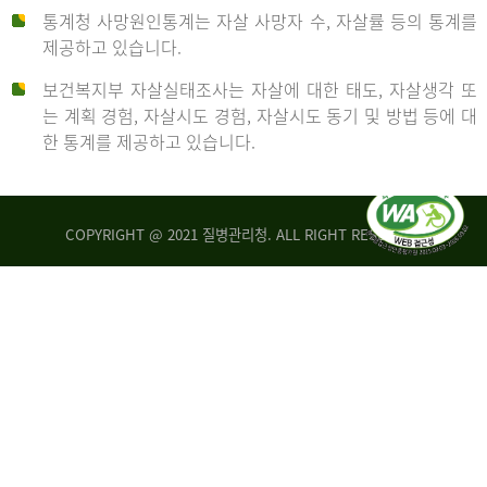
통계청 사망원인통계는 자살 사망자 수, 자살률 등의 통계를
형
제공하고 있습니다.
('19)
보건복지부 자살실태조사는 자살에 대한 태도, 자살생각 또
및
는 계획 경험, 자살시도 경험, 자살시도 동기 및 방법 등에 대
4.6
한 통계를 제공하고 있습니다.
이
원
COPYRIGHT @ 2021 질병관리청. ALL RIGHT RESERVED
탈
인
리
통
아
계