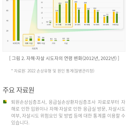
키
예
('19)
[ 그림 2. 자해·자살 시도자의 연령 변화(2012년, 2022년) ]
4.4
* 자료원: 2022 손상유형 및 원인 통계(질병관리청)
손
그
주요 자료원
상
리
퇴원손상심층조사, 응급실손상환자심층조사 자료로부터 자
해로 인한 입원이나 자해·자살로 인한 응급실 방문, 자살시도
유
여부, 자살시도 위험요인 및 방법 등에 대한 통계를 이용할 수
스
있습니다.