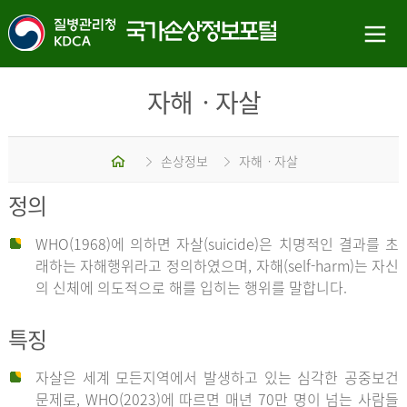
자해ㆍ자살
홈
손상정보
자해ㆍ자살
정의
WHO(1968)에 의하면 자살(suicide)은 치명적인 결과를 초
래하는 자해행위라고 정의하였으며, 자해(self-harm)는 자신
의 신체에 의도적으로 해를 입히는 행위를 말합니다.
특징
자살은 세계 모든지역에서 발생하고 있는 심각한 공중보건
문제로, WHO(2023)에 따르면 매년 70만 명이 넘는 사람들