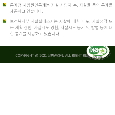
통계청 사망원인통계는 자살 사망자 수, 자살률 등의 통계를
형
제공하고 있습니다.
('19)
보건복지부 자살실태조사는 자살에 대한 태도, 자살생각 또
및
는 계획 경험, 자살시도 경험, 자살시도 동기 및 방법 등에 대
4.6
한 통계를 제공하고 있습니다.
이
원
COPYRIGHT @ 2021 질병관리청. ALL RIGHT RESERVED
탈
인
리
통
아
계