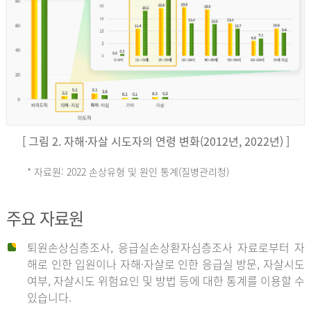
키
예
('19)
[ 그림 2. 자해·자살 시도자의 연령 변화(2012년, 2022년) ]
4.4
* 자료원: 2022 손상유형 및 원인 통계(질병관리청)
손
그
주요 자료원
상
리
퇴원손상심층조사, 응급실손상환자심층조사 자료로부터 자
해로 인한 입원이나 자해·자살로 인한 응급실 방문, 자살시도
유
여부, 자살시도 위험요인 및 방법 등에 대한 통계를 이용할 수
스
있습니다.