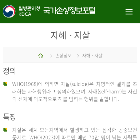
자해ㆍ자살
홈
손상정보
자해ㆍ자살
정의
WHO(1968)에 의하면 자살(suicide)은 치명적인 결과를 초
래하는 자해행위라고 정의하였으며, 자해(self-harm)는 자신
의 신체에 의도적으로 해를 입히는 행위를 말합니다.
특징
자살은 세계 모든지역에서 발생하고 있는 심각한 공중보건
문제로, WHO(2023)에 따르면 매년 70만 명이 넘는 사람들