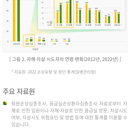
키
예
('19)
[ 그림 2. 자해·자살 시도자의 연령 변화(2012년, 2022년) ]
4.4
* 자료원: 2022 손상유형 및 원인 통계(질병관리청)
손
그
주요 자료원
상
리
퇴원손상심층조사, 응급실손상환자심층조사 자료로부터 자
해로 인한 입원이나 자해·자살로 인한 응급실 방문, 자살시도
유
여부, 자살시도 위험요인 및 방법 등에 대한 통계를 이용할 수
스
있습니다.