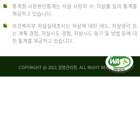
통계청 사망원인통계는 자살 사망자 수, 자살률 등의 통계를
형
제공하고 있습니다.
('19)
보건복지부 자살실태조사는 자살에 대한 태도, 자살생각 또
및
는 계획 경험, 자살시도 경험, 자살시도 동기 및 방법 등에 대
4.6
한 통계를 제공하고 있습니다.
이
원
COPYRIGHT @ 2021 질병관리청. ALL RIGHT RESERVED
탈
인
리
통
아
계