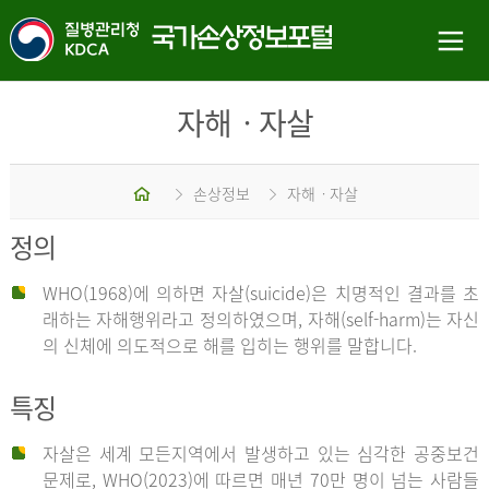
자해ㆍ자살
홈
손상정보
자해ㆍ자살
정의
WHO(1968)에 의하면 자살(suicide)은 치명적인 결과를 초
래하는 자해행위라고 정의하였으며, 자해(self-harm)는 자신
의 신체에 의도적으로 해를 입히는 행위를 말합니다.
특징
자살은 세계 모든지역에서 발생하고 있는 심각한 공중보건
문제로, WHO(2023)에 따르면 매년 70만 명이 넘는 사람들