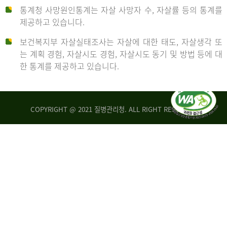
통계청 사망원인통계는 자살 사망자 수, 자살률 등의 통계를
형
제공하고 있습니다.
('19)
보건복지부 자살실태조사는 자살에 대한 태도, 자살생각 또
및
는 계획 경험, 자살시도 경험, 자살시도 동기 및 방법 등에 대
4.6
한 통계를 제공하고 있습니다.
이
원
COPYRIGHT @ 2021 질병관리청. ALL RIGHT RESERVED
탈
인
리
통
아
계