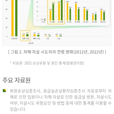
키
예
('19)
[ 그림 2. 자해·자살 시도자의 연령 변화(2012년, 2022년) ]
4.4
* 자료원: 2022 손상유형 및 원인 통계(질병관리청)
손
그
주요 자료원
상
리
퇴원손상심층조사, 응급실손상환자심층조사 자료로부터 자
해로 인한 입원이나 자해·자살로 인한 응급실 방문, 자살시도
유
여부, 자살시도 위험요인 및 방법 등에 대한 통계를 이용할 수
스
있습니다.