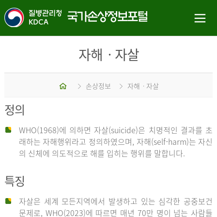
자해ㆍ자살
홈
손상정보
자해ㆍ자살
정의
WHO(1968)에 의하면 자살(suicide)은 치명적인 결과를 초
래하는 자해행위라고 정의하였으며, 자해(self-harm)는 자신
의 신체에 의도적으로 해를 입히는 행위를 말합니다.
특징
자살은 세계 모든지역에서 발생하고 있는 심각한 공중보건
문제로, WHO(2023)에 따르면 매년 70만 명이 넘는 사람들