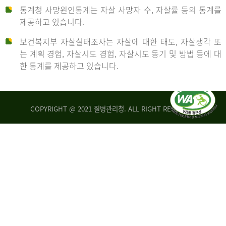
통계청 사망원인통계는 자살 사망자 수, 자살률 등의 통계를
형
제공하고 있습니다.
('19)
보건복지부 자살실태조사는 자살에 대한 태도, 자살생각 또
및
는 계획 경험, 자살시도 경험, 자살시도 동기 및 방법 등에 대
4.6
한 통계를 제공하고 있습니다.
이
원
COPYRIGHT @ 2021 질병관리청. ALL RIGHT RESERVED
탈
인
리
통
아
계