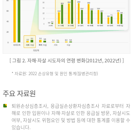
키
예
('19)
[ 그림 2. 자해·자살 시도자의 연령 변화(2012년, 2022년) ]
4.4
* 자료원: 2022 손상유형 및 원인 통계(질병관리청)
손
그
주요 자료원
상
리
퇴원손상심층조사, 응급실손상환자심층조사 자료로부터 자
해로 인한 입원이나 자해·자살로 인한 응급실 방문, 자살시도
유
여부, 자살시도 위험요인 및 방법 등에 대한 통계를 이용할 수
스
있습니다.