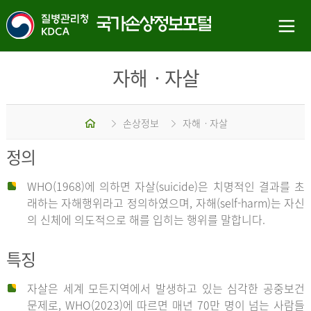
자해ㆍ자살
홈
손상정보
자해ㆍ자살
정의
WHO(1968)에 의하면 자살(suicide)은 치명적인 결과를 초
래하는 자해행위라고 정의하였으며, 자해(self-harm)는 자신
의 신체에 의도적으로 해를 입히는 행위를 말합니다.
특징
자살은 세계 모든지역에서 발생하고 있는 심각한 공중보건
문제로, WHO(2023)에 따르면 매년 70만 명이 넘는 사람들