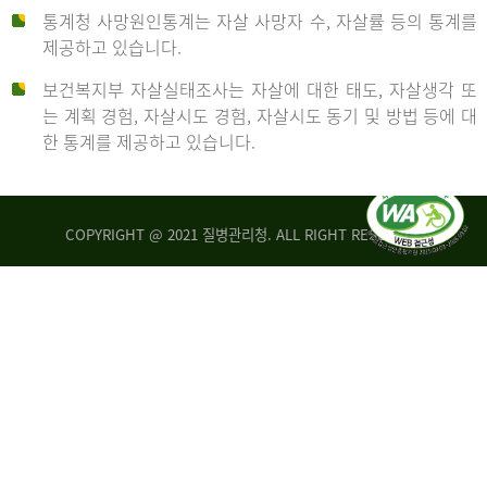
통계청 사망원인통계는 자살 사망자 수, 자살률 등의 통계를
형
제공하고 있습니다.
('19)
보건복지부 자살실태조사는 자살에 대한 태도, 자살생각 또
및
는 계획 경험, 자살시도 경험, 자살시도 동기 및 방법 등에 대
4.6
한 통계를 제공하고 있습니다.
이
원
COPYRIGHT @ 2021 질병관리청. ALL RIGHT RESERVED
탈
인
리
통
아
계