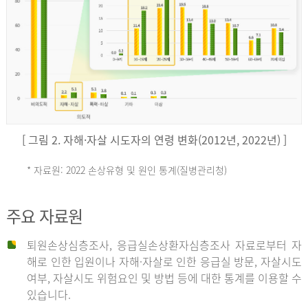
키
예
('19)
[ 그림 2. 자해·자살 시도자의 연령 변화(2012년, 2022년) ]
4.4
* 자료원: 2022 손상유형 및 원인 통계(질병관리청)
손
그
주요 자료원
상
리
퇴원손상심층조사, 응급실손상환자심층조사 자료로부터 자
해로 인한 입원이나 자해·자살로 인한 응급실 방문, 자살시도
유
여부, 자살시도 위험요인 및 방법 등에 대한 통계를 이용할 수
스
있습니다.