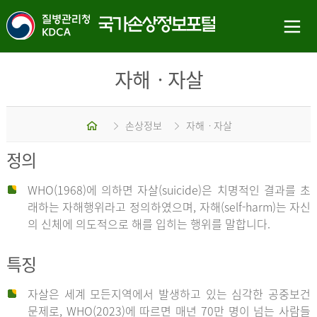
자해ㆍ자살
홈
손상정보
자해ㆍ자살
정의
WHO(1968)에 의하면 자살(suicide)은 치명적인 결과를 초
래하는 자해행위라고 정의하였으며, 자해(self-harm)는 자신
의 신체에 의도적으로 해를 입히는 행위를 말합니다.
특징
자살은 세계 모든지역에서 발생하고 있는 심각한 공중보건
문제로, WHO(2023)에 따르면 매년 70만 명이 넘는 사람들