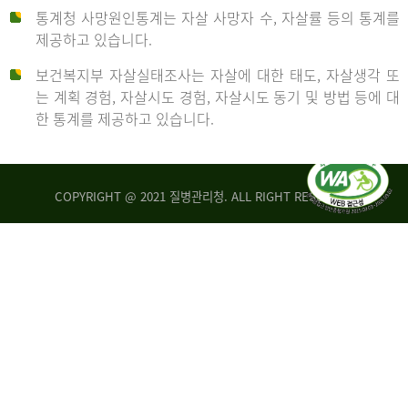
통계청 사망원인통계는 자살 사망자 수, 자살률 등의 통계를
형
제공하고 있습니다.
('19)
보건복지부 자살실태조사는 자살에 대한 태도, 자살생각 또
및
는 계획 경험, 자살시도 경험, 자살시도 동기 및 방법 등에 대
4.6
한 통계를 제공하고 있습니다.
이
원
COPYRIGHT @ 2021 질병관리청. ALL RIGHT RESERVED
탈
인
리
통
아
계