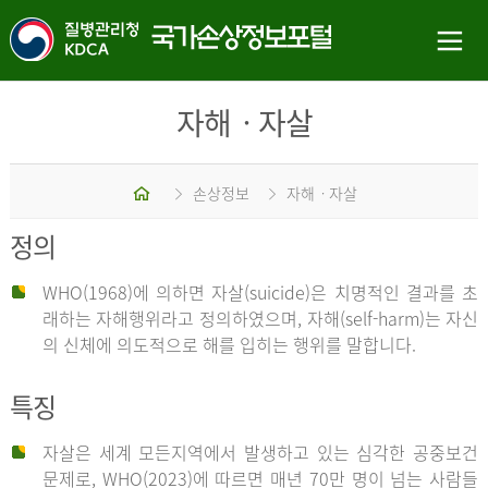
자해ㆍ자살
홈
손상정보
자해ㆍ자살
정의
WHO(1968)에 의하면 자살(suicide)은 치명적인 결과를 초
래하는 자해행위라고 정의하였으며, 자해(self-harm)는 자신
의 신체에 의도적으로 해를 입히는 행위를 말합니다.
특징
자살은 세계 모든지역에서 발생하고 있는 심각한 공중보건
문제로, WHO(2023)에 따르면 매년 70만 명이 넘는 사람들