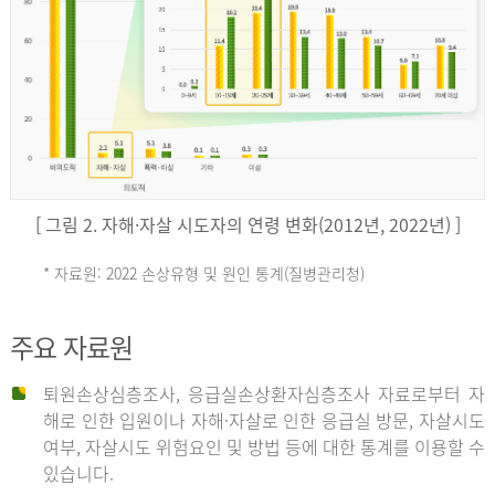
키
예
('19)
[ 그림 2. 자해·자살 시도자의 연령 변화(2012년, 2022년) ]
4.4
* 자료원: 2022 손상유형 및 원인 통계(질병관리청)
손
그
주요 자료원
상
리
퇴원손상심층조사, 응급실손상환자심층조사 자료로부터 자
해로 인한 입원이나 자해·자살로 인한 응급실 방문, 자살시도
유
여부, 자살시도 위험요인 및 방법 등에 대한 통계를 이용할 수
스
있습니다.