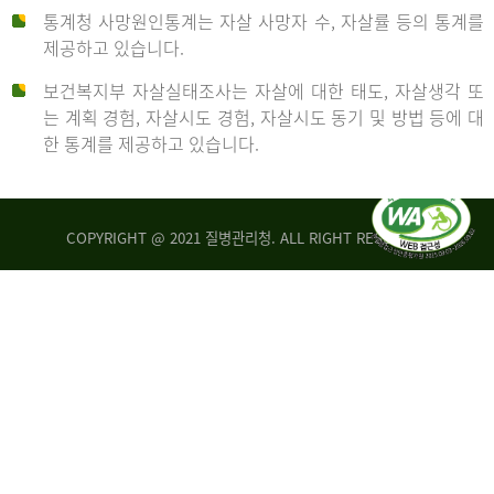
통계청 사망원인통계는 자살 사망자 수, 자살률 등의 통계를
형
제공하고 있습니다.
('19)
보건복지부 자살실태조사는 자살에 대한 태도, 자살생각 또
및
는 계획 경험, 자살시도 경험, 자살시도 동기 및 방법 등에 대
4.6
한 통계를 제공하고 있습니다.
이
원
COPYRIGHT @ 2021 질병관리청. ALL RIGHT RESERVED
탈
인
리
통
아
계