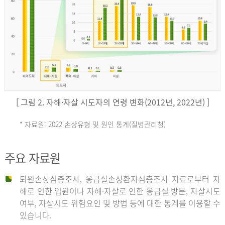
키
예
('19)
[ 그림 2. 자해·자살 시도자의 연령 변화(2012년, 2022년) ]
4.4
* 자료원: 2022 손상유형 및 원인 통계(질병관리청)
손
그
주요 자료원
상
리
퇴원손상심층조사, 응급실손상환자심층조사 자료로부터 자
해로 인한 입원이나 자해·자살로 인한 응급실 방문, 자살시도
유
여부, 자살시도 위험요인 및 방법 등에 대한 통계를 이용할 수
스
있습니다.