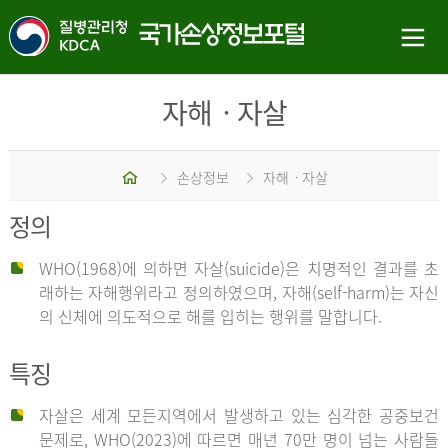
자해ㆍ자살
홈
손상정보
자해ㆍ자살
정의
WHO(1968)에 의하면 자살(suicide)은 치명적인 결과를 초
래하는 자해행위라고 정의하였으며, 자해(self-harm)는 자신
의 신체에 의도적으로 해를 입히는 행위를 말합니다.
특징
자살은 세계 모든지역에서 발생하고 있는 심각한 공중보건
문제로, WHO(2023)에 따르면 매년 70만 명이 넘는 사람들