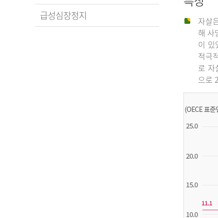
특징
급성심장정지
자살은
해 사
이 있
적극적
로 자
으로 