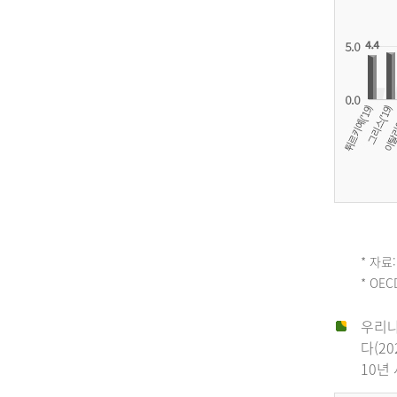
OECD
* 자료:
* OE
평
우리나
다(2
균
10년