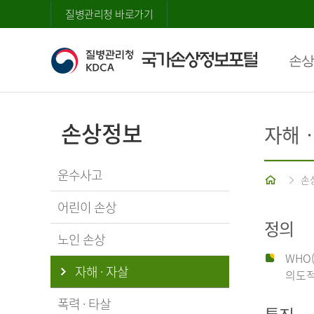
질병관리청 바로가기
손상
손상정보
자해
운수사고
홈
손
어린이 손상
정의
노인 손상
WHO
자해 · 자살
의도적
폭력 · 타살