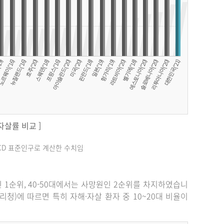
 자살률 비교 ]
료는 OECD 표준인구로 계산한 수치임
원인 1순위, 40-50대에서는 사망원인 2순위를 차지하였습니
관리청)에 따르면 특히 자해·자살 환자 중 10~20대 비율이