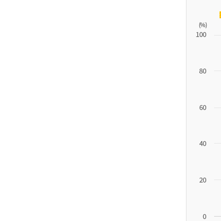
11.1
튀
르
키
예
('19)
4.4