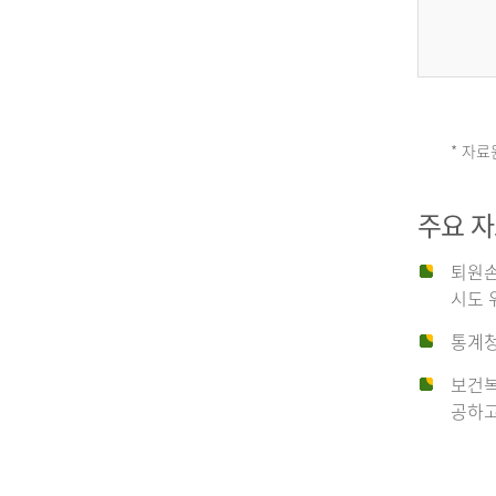
그
리
* 자료
손
스
주요 
상
('19)
퇴원손
시도 
유
4.6
통계청
이
보건복
형
공하고
탈