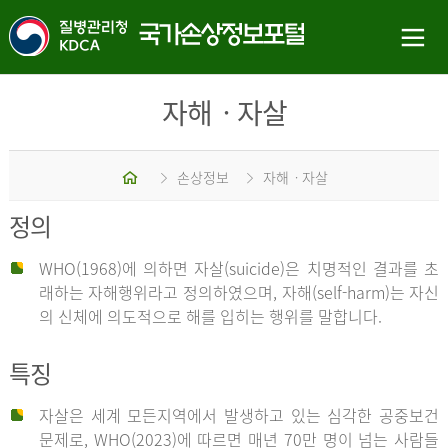
자해ㆍ자살
홈
손상정보
자해ㆍ자살
정의
WHO(1968)에 의하면 자살(suicide)은 치명적인 결과를 초
래하는 자해행위라고 정의하였으며, 자해(self-harm)는 자신
의 신체에 의도적으로 해를 입히는 행위를 말합니다.
특징
자살은 세계 모든지역에서 발생하고 있는 심각한 공중보건
문제로, WHO(2023)에 따르면 매년 70만 명이 넘는 사람들