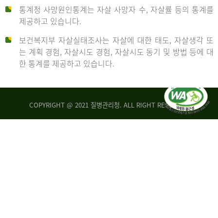
통계청 사망원인통계는 자살 사망자 수, 자살률 등의 통계를
형
제공하고 있습니다.
('19)
보건복지부 자살실태조사는 자살에 대한 태도, 자살생각 또
및
는 계획 경험, 자살시도 경험, 자살시도 동기 및 방법 등에 대
4.6
한 통계를 제공하고 있습니다.
이
원
COPYRIGHT @ 2021 질병관리청. ALL RIGHT RESERVED
탈
인
리
통
아
계