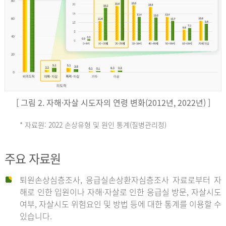
키
예
('19)
[ 그림 2. 자해·자살 시도자의 연령 변화(2012년, 2022년) ]
4.4
* 자료원: 2022 손상유형 및 원인 통계(질병관리청)
손
그
주요 자료원
상
리
퇴원손상심층조사, 응급실손상환자심층조사 자료로부터 자
해로 인한 입원이나 자해·자살로 인한 응급실 방문, 자살시도
유
여부, 자살시도 위험요인 및 방법 등에 대한 통계를 이용할 수
스
있습니다.