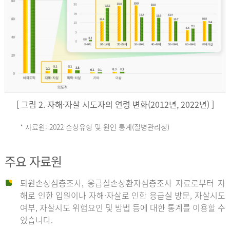
키
예
('19)
[ 그림 2. 자해·자살 시도자의 연령 변화(2012년, 2022년) ]
4.4
* 자료원: 2022 손상유형 및 원인 통계(질병관리청)
손
그
주요 자료원
상
리
퇴원손상심층조사, 응급실손상환자심층조사 자료로부터 자
해로 인한 입원이나 자해·자살로 인한 응급실 방문, 자살시도
유
여부, 자살시도 위험요인 및 방법 등에 대한 통계를 이용할 수
스
있습니다.