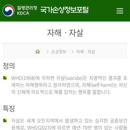
자해ㆍ자살
홈
손상정보
자해ㆍ자살
정의
WHO(1968)에 의하면 자살(suicide)은 치명적인 결과를 초
래하는 자해행위라고 정의하였으며, 자해(self-harm)는 자신
의 신체에 의도적으로 해를 입히는 행위를 말합니다.
특징
자살은 세계 모든지역에서 발생하고 있는 심각한 공중보건
문제로, WHO(2023)에 따르면 매년 70만 명이 넘는 사람들