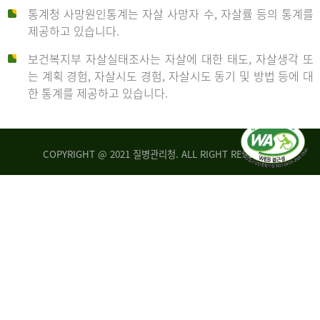
통계청 사망원인통계는 자살 사망자 수, 자살률 등의 통계를
형
제공하고 있습니다.
('19)
보건복지부 자살실태조사는 자살에 대한 태도, 자살생각 또
및
는 계획 경험, 자살시도 경험, 자살시도 동기 및 방법 등에 대
4.6
한 통계를 제공하고 있습니다.
이
원
COPYRIGHT @ 2021 질병관리청. ALL RIGHT RESERVED
탈
인
리
통
아
계