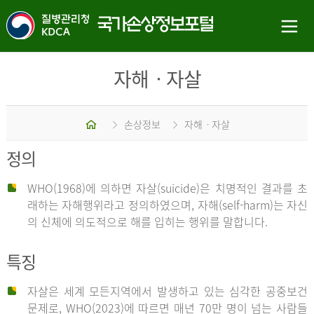
자해ㆍ자살
홈
손상정보
자해ㆍ자살
정의
WHO(1968)에 의하면 자살(suicide)은 치명적인 결과를 초
래하는 자해행위라고 정의하였으며, 자해(self-harm)는 자신
의 신체에 의도적으로 해를 입히는 행위를 말합니다.
특징
자살은 세계 모든지역에서 발생하고 있는 심각한 공중보건
문제로, WHO(2023)에 따르면 매년 70만 명이 넘는 사람들