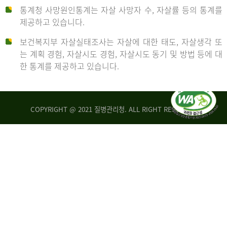
통계청 사망원인통계는 자살 사망자 수, 자살률 등의 통계를
형
제공하고 있습니다.
('19)
보건복지부 자살실태조사는 자살에 대한 태도, 자살생각 또
및
는 계획 경험, 자살시도 경험, 자살시도 동기 및 방법 등에 대
4.6
한 통계를 제공하고 있습니다.
이
원
COPYRIGHT @ 2021 질병관리청. ALL RIGHT RESERVED
탈
인
리
통
아
계