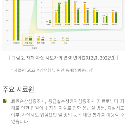
키
예
('19)
[ 그림 2. 자해·자살 시도자의 연령 변화(2012년, 2022년) ]
4.4
* 자료원: 2022 손상유형 및 원인 통계(질병관리청)
손
그
주요 자료원
상
리
퇴원손상심층조사, 응급실손상환자심층조사 자료로부터 자
해로 인한 입원이나 자해·자살로 인한 응급실 방문, 자살시도
유
여부, 자살시도 위험요인 및 방법 등에 대한 통계를 이용할 수
스
있습니다.