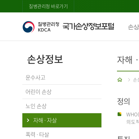
질병관리청 바로가기
손상
손상정보
자해
운수사고
홈
손
어린이 손상
정의
노인 손상
WHO
자해 · 자살
의도적
폭력 · 타살