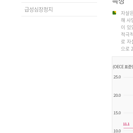
특징
급성심장정지
자살은
해 사
이 있
적극적
로 자
으로 