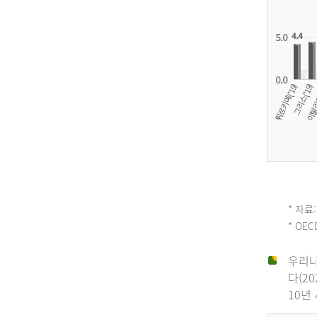
OECD
* 자료:
* OE
평
우리나
다(2
균
10년