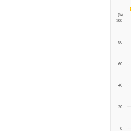
11.1
튀
르
키
예
('19)
4.4