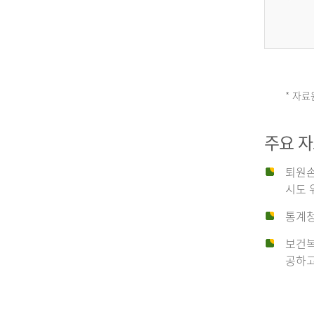
그
리
* 자료
손
스
주요 
상
('19)
퇴원손
시도 
유
4.6
통계청
이
보건복
형
공하고
탈