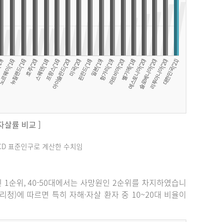
 자살률 비교 ]
료는 OECD 표준인구로 계산한 수치임
원인 1순위, 40-50대에서는 사망원인 2순위를 차지하였습니
관리청)에 따르면 특히 자해·자살 환자 중 10~20대 비율이