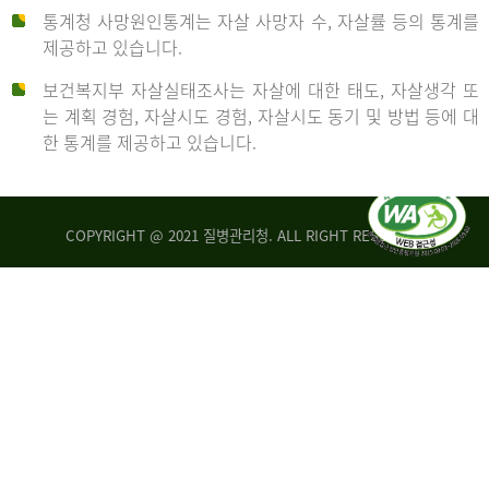
통계청 사망원인통계는 자살 사망자 수, 자살률 등의 통계를
형
제공하고 있습니다.
('19)
보건복지부 자살실태조사는 자살에 대한 태도, 자살생각 또
및
는 계획 경험, 자살시도 경험, 자살시도 동기 및 방법 등에 대
4.6
한 통계를 제공하고 있습니다.
이
원
COPYRIGHT @ 2021 질병관리청. ALL RIGHT RESERVED
탈
인
리
통
아
계