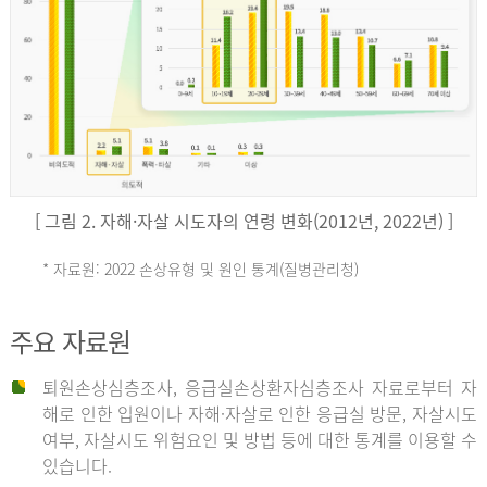
키
예
('19)
[ 그림 2. 자해·자살 시도자의 연령 변화(2012년, 2022년) ]
4.4
* 자료원: 2022 손상유형 및 원인 통계(질병관리청)
손
그
주요 자료원
상
리
퇴원손상심층조사, 응급실손상환자심층조사 자료로부터 자
해로 인한 입원이나 자해·자살로 인한 응급실 방문, 자살시도
유
여부, 자살시도 위험요인 및 방법 등에 대한 통계를 이용할 수
스
있습니다.