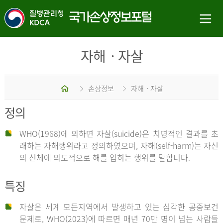
자해ㆍ자살
홈
손상정보
자해ㆍ자살
정의
WHO(1968)에 의하면 자살(suicide)은 치명적인 결과를 초
래하는 자해행위라고 정의하였으며, 자해(self-harm)는 자신
의 신체에 의도적으로 해를 입히는 행위를 말합니다.
특징
자살은 세계 모든지역에서 발생하고 있는 심각한 공중보건
문제로, WHO(2023)에 따르면 매년 70만 명이 넘는 사람들