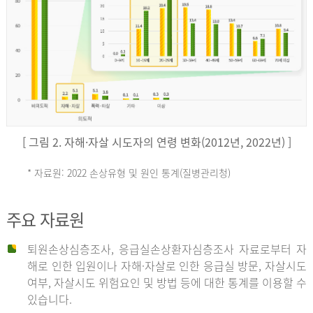
키
예
('19)
[ 그림 2. 자해·자살 시도자의 연령 변화(2012년, 2022년) ]
4.4
* 자료원: 2022 손상유형 및 원인 통계(질병관리청)
손
그
주요 자료원
상
리
퇴원손상심층조사, 응급실손상환자심층조사 자료로부터 자
해로 인한 입원이나 자해·자살로 인한 응급실 방문, 자살시도
유
여부, 자살시도 위험요인 및 방법 등에 대한 통계를 이용할 수
스
있습니다.