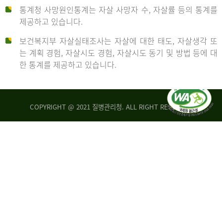
통계청 사망원인통계는 자살 사망자 수, 자살률 등의 통계를
형
제공하고 있습니다.
('19)
보건복지부 자살실태조사는 자살에 대한 태도, 자살생각 또
및
는 계획 경험, 자살시도 경험, 자살시도 동기 및 방법 등에 대
4.6
한 통계를 제공하고 있습니다.
이
원
COPYRIGHT @ 2021 질병관리청. ALL RIGHT RESERVED
탈
인
리
통
아
계