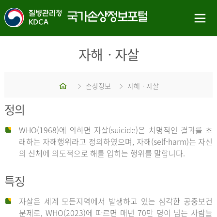
자해ㆍ자살
홈
손상정보
자해ㆍ자살
정의
WHO(1968)에 의하면 자살(suicide)은 치명적인 결과를 초
래하는 자해행위라고 정의하였으며, 자해(self-harm)는 자신
의 신체에 의도적으로 해를 입히는 행위를 말합니다.
특징
자살은 세계 모든지역에서 발생하고 있는 심각한 공중보건
문제로, WHO(2023)에 따르면 매년 70만 명이 넘는 사람들