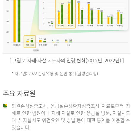
키
예
('19)
[ 그림 2. 자해·자살 시도자의 연령 변화(2012년, 2022년) ]
4.4
* 자료원: 2022 손상유형 및 원인 통계(질병관리청)
손
그
주요 자료원
상
리
퇴원손상심층조사, 응급실손상환자심층조사 자료로부터 자
해로 인한 입원이나 자해·자살로 인한 응급실 방문, 자살시도
유
여부, 자살시도 위험요인 및 방법 등에 대한 통계를 이용할 수
스
있습니다.