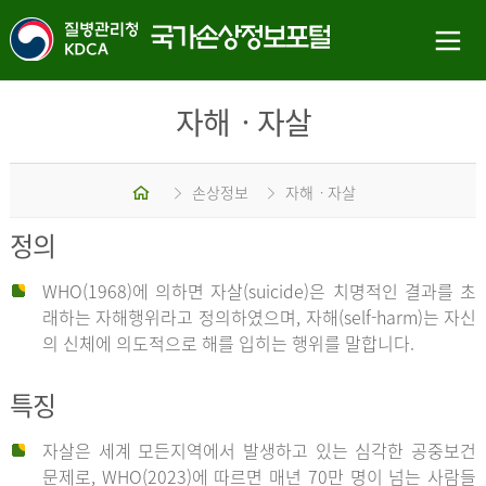
자해ㆍ자살
홈
손상정보
자해ㆍ자살
정의
WHO(1968)에 의하면 자살(suicide)은 치명적인 결과를 초
래하는 자해행위라고 정의하였으며, 자해(self-harm)는 자신
의 신체에 의도적으로 해를 입히는 행위를 말합니다.
특징
자살은 세계 모든지역에서 발생하고 있는 심각한 공중보건
문제로, WHO(2023)에 따르면 매년 70만 명이 넘는 사람들