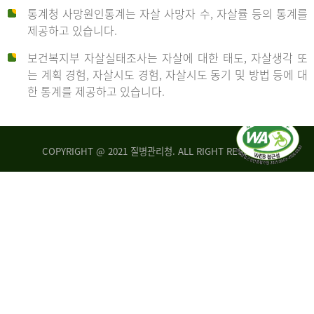
통계청 사망원인통계는 자살 사망자 수, 자살률 등의 통계를
형
제공하고 있습니다.
('19)
보건복지부 자살실태조사는 자살에 대한 태도, 자살생각 또
및
는 계획 경험, 자살시도 경험, 자살시도 동기 및 방법 등에 대
4.6
한 통계를 제공하고 있습니다.
이
원
COPYRIGHT @ 2021 질병관리청. ALL RIGHT RESERVED
탈
인
리
통
아
계