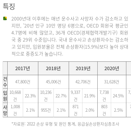
특징
2000년대 이후에는 매년 운수사고 사망자 수가 감소하고 있
지만, ’20년 인구 10만 명당 6명으로, OECD 회원국 평균인
4.7명에 비해 많았고, 36개 OECD(경제협력개발기구) 회원
국 중 29위 수준입니다. 국내 운수사고 손상환자수는 감소하
고 있지만, 입원분율은 전체 손상환자(15.9%)보다 높아 상대
적으로 중증도가 높습니다.
2017년
2018년
2019년
2020년
건
47,800건
45,006건
42,706건
31,628건
수
입
10,668
10,236
9,337
7,738
7
22.3%
22.7%
21.9%
24.5%
원
건
건
건
건
사
1,008
871
803
2.1%
955건
2.1%
2.0%
2.5%
망
건
건
건
*자료원: 2022 손상 유형 및 원인 통계, 응급실손상환자심층조사