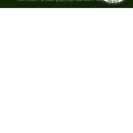
량
·
탑
승
자
35.8%