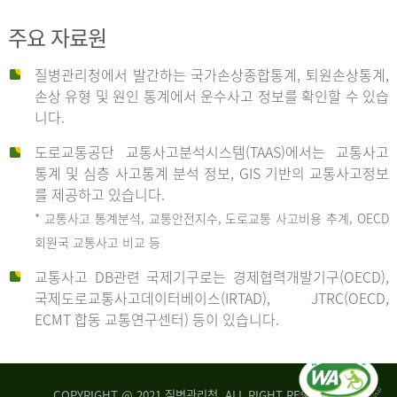
주요 자료원
사
질병관리청에서 발간하는 국가손상종합통계, 퇴원손상통계,
손상 유형 및 원인 통계에서 운수사고 정보를 확인할 수 있습
고
니다.
도로교통공단 교통사고분석시스템(TAAS)에서는 교통사고
종
통계 및 심층 사고통계 분석 정보, GIS 기반의 교통사고정보
를 제공하고 있습니다.
* 교통사고 통계분석, 교통안전지수, 도로교통 사고비용 추계, OECD
류
회원국 교통사고 비교 등
교통사고 DB관련 국제기구로는 경제협력개발기구(OECD),
국제도로교통사고데이터베이스(IRTAD), JTRC(OECD,
중
ECMT 합동 교통연구센터) 등이 있습니다.
차
COPYRIGHT @ 2021 질병관리청. ALL RIGHT RESERVED