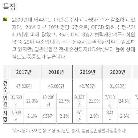
특징
2000년대 이후에는 매년 운수사고 사망자 수가 감소하고 있
지만, ’20년 인구 10만 명당 6명으로, OECD 회원국 평균인
4.7명에 비해 많았고, 36개 OECD(경제협력개발기구) 회원
국 중 29위 수준입니다. 국내 운수사고 손상환자수는 감소하
고 있지만, 입원분율은 전체 손상환자(15.9%)보다 높아 상대
적으로 중증도가 높습니다.
2017년
2018년
2019년
2020년
건
47,800건
45,006건
42,706건
31,628건
수
입
10,668
10,236
9,337
7,738
7
22.3%
22.7%
21.9%
24.5%
원
건
건
건
건
사
1,008
871
803
2.1%
955건
2.1%
2.0%
2.5%
망
건
건
건
*자료원: 2022 손상 유형 및 원인 통계, 응급실손상환자심층조사