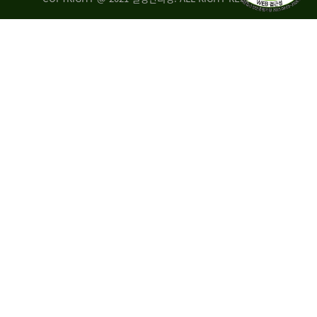
량
·
탑
승
자
35.8%