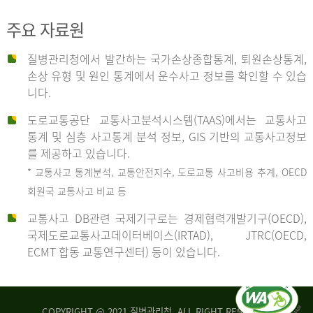
주요 자료원
사
질병관리청에서 발간하는 국가손상종합통계, 퇴원손상통계,
손상 유형 및 원인 통계에서 운수사고 정보를 확인할 수 있습
고
니다.
도로교통공단 교통사고분석시스템(TAAS)에서는 교통사고
종
통계 및 심층 사고통계 분석 정보, GIS 기반의 교통사고정보
를 제공하고 있습니다.
* 교통사고 통계분석, 교통안전지수, 도로교통 사고비용 추계, OECD
류
회원국 교통사고 비교 등
교통사고 DB관련 국제기구로는 경제협력개발기구(OECD),
국제도로교통사고데이터베이스(IRTAD), JTRC(OECD,
중
ECMT 합동 교통연구센터) 등이 있습니다.
차
COPYRIGHT @ 2021 질병관리청. ALL RIGHT RESERVED