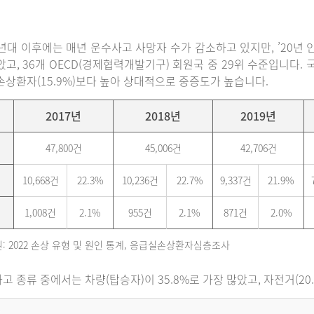
0년대 이후에는 매년 운수사고 사망자 수가 감소하고 있지만, ’20년 인구
았고, 36개 OECD(경제협력개발기구) 회원국 중 29위 수준입니다
손상환자(15.9%)보다 높아 상대적으로 중증도가 높습니다.
2017년
2018년
2019년
47,800건
45,006건
42,706건
10,668건
22.3%
10,236건
22.7%
9,337건
21.9%
1,008건
2.1%
955건
2.1%
871건
2.0%
: 2022 손상 유형 및 원인 통계, 응급실손상환자심층조사
고 종류 중에서는 차량(탑승자)이 35.8%로 가장 많았고, 자전거(20.6%