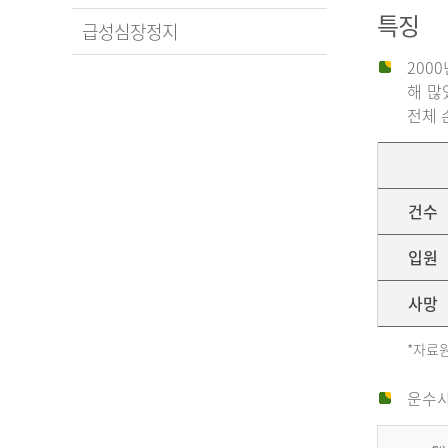
특징
급성심장정지
200
해 많
전체 
건수
입원
사망
*자료원
운수사