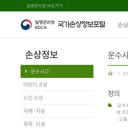
질병관리청 바로가기
손상
손상정보
운수
운수사고
홈
손
어린이 손상
정의
노인 손상
‘운수
자해 · 자살
에 의
- 교
폭력 · 타살