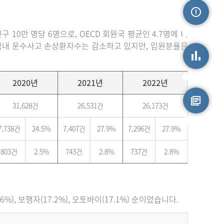
손상정보
 10만 명당 6명으로, OECD 회원국 평균인 4.7명에 비
. 국내 운수사고 손상환자수는 감소하고 있지만, 입원분율은
손상통계
2020년
2021년
2022년
31,628건
26,531건
26,173건
원시자료
7,738건
24.5%
7,407건
27.9%
7,296건
27.9%
803건
2.5%
743건
2.8%
737건
2.8%
), 보행자(17.2%), 오토바이(17.1%) 순이었습니다.