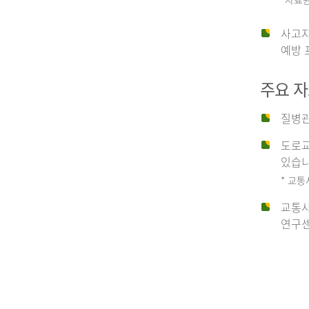
운
사고자
예방 
수
주요 
사
질병관
도로교
고
있습니
* 교통
교통사
종
연구센
류