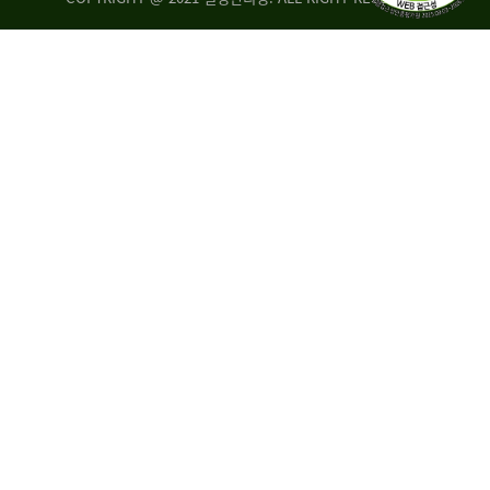
량
·
탑
승
자
35.8%