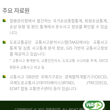
주요 자료원
사
질병관리청에서 발간하는 국가손상종합통계, 퇴원손상통계,
손상 유형 및 원인 통계에서 운수사고 정보를 확인할 수 있습
고
니다.
도로교통공단 교통사고분석시스템(TAAS)에서는 교통사고
종
통계 및 심층 사고통계 분석 정보, GIS 기반의 교통사고정보
를 제공하고 있습니다.
* 교통사고 통계분석, 교통안전지수, 도로교통 사고비용 추계, OECD
류
회원국 교통사고 비교 등
교통사고 DB관련 국제기구로는 경제협력개발기구(OECD),
국제도로교통사고데이터베이스(IRTAD), JTRC(OECD,
중
ECMT 합동 교통연구센터) 등이 있습니다.
차
COPYRIGHT @ 2021 질병관리청. ALL RIGHT RESERVED