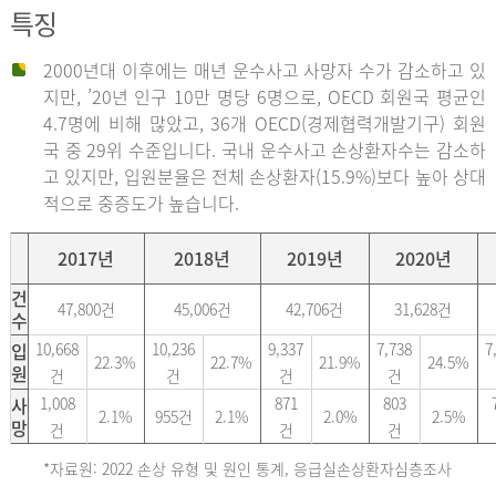
특징
2000년대 이후에는 매년 운수사고 사망자 수가 감소하고 있
지만, ’20년 인구 10만 명당 6명으로, OECD 회원국 평균인
4.7명에 비해 많았고, 36개 OECD(경제협력개발기구) 회원
국 중 29위 수준입니다. 국내 운수사고 손상환자수는 감소하
고 있지만, 입원분율은 전체 손상환자(15.9%)보다 높아 상대
적으로 중증도가 높습니다.
2017년
2018년
2019년
2020년
건
47,800건
45,006건
42,706건
31,628건
수
입
10,668
10,236
9,337
7,738
7
22.3%
22.7%
21.9%
24.5%
원
건
건
건
건
사
1,008
871
803
2.1%
955건
2.1%
2.0%
2.5%
망
건
건
건
*자료원: 2022 손상 유형 및 원인 통계, 응급실손상환자심층조사