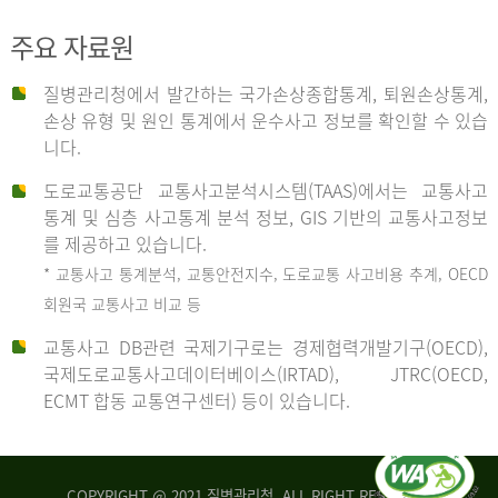
주요 자료원
사
질병관리청에서 발간하는 국가손상종합통계, 퇴원손상통계,
손상 유형 및 원인 통계에서 운수사고 정보를 확인할 수 있습
고
니다.
도로교통공단 교통사고분석시스템(TAAS)에서는 교통사고
종
통계 및 심층 사고통계 분석 정보, GIS 기반의 교통사고정보
를 제공하고 있습니다.
* 교통사고 통계분석, 교통안전지수, 도로교통 사고비용 추계, OECD
류
회원국 교통사고 비교 등
교통사고 DB관련 국제기구로는 경제협력개발기구(OECD),
국제도로교통사고데이터베이스(IRTAD), JTRC(OECD,
중
ECMT 합동 교통연구센터) 등이 있습니다.
차
COPYRIGHT @ 2021 질병관리청. ALL RIGHT RESERVED