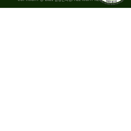
량
·
탑
승
자
35.8%