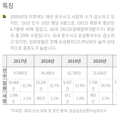
특징
2000년대 이후에는 매년 운수사고 사망자 수가 감소하고 있
지만, ’20년 인구 10만 명당 6명으로, OECD 회원국 평균인
4.7명에 비해 많았고, 36개 OECD(경제협력개발기구) 회원
국 중 29위 수준입니다. 국내 운수사고 손상환자수는 감소하
고 있지만, 입원분율은 전체 손상환자(15.9%)보다 높아 상대
적으로 중증도가 높습니다.
2017년
2018년
2019년
2020년
건
47,800건
45,006건
42,706건
31,628건
수
입
10,668
10,236
9,337
7,738
7
22.3%
22.7%
21.9%
24.5%
원
건
건
건
건
사
1,008
871
803
2.1%
955건
2.1%
2.0%
2.5%
망
건
건
건
*자료원: 2022 손상 유형 및 원인 통계, 응급실손상환자심층조사