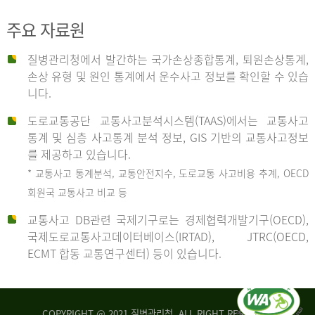
주요 자료원
사
질병관리청에서 발간하는 국가손상종합통계, 퇴원손상통계,
손상 유형 및 원인 통계에서 운수사고 정보를 확인할 수 있습
고
니다.
도로교통공단 교통사고분석시스템(TAAS)에서는 교통사고
종
통계 및 심층 사고통계 분석 정보, GIS 기반의 교통사고정보
를 제공하고 있습니다.
* 교통사고 통계분석, 교통안전지수, 도로교통 사고비용 추계, OECD
류
회원국 교통사고 비교 등
교통사고 DB관련 국제기구로는 경제협력개발기구(OECD),
국제도로교통사고데이터베이스(IRTAD), JTRC(OECD,
중
ECMT 합동 교통연구센터) 등이 있습니다.
차
COPYRIGHT @ 2021 질병관리청. ALL RIGHT RESERVED