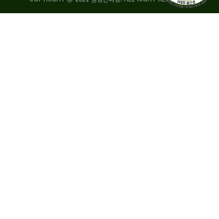
량
·
탑
승
자
35.8%