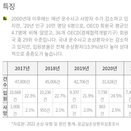
특징
2000년대 이후에는 매년 운수사고 사망자 수가 감소하고 있
지만, ’20년 인구 10만 명당 6명으로, OECD 회원국 평균인
4.7명에 비해 많았고, 36개 OECD(경제협력개발기구) 회원
국 중 29위 수준입니다. 국내 운수사고 손상환자수는 감소하
고 있지만, 입원분율은 전체 손상환자(15.9%)보다 높아 상대
적으로 중증도가 높습니다.
2017년
2018년
2019년
2020년
건
47,800건
45,006건
42,706건
31,628건
수
입
10,668
10,236
9,337
7,738
7,
22.3%
22.7%
21.9%
24.5%
원
건
건
건
건
사
1,008
871
803
7
2.1%
955건
2.1%
2.0%
2.5%
망
건
건
건
*자료원: 2022 손상 유형 및 원인 통계, 응급실손상환자심층조사