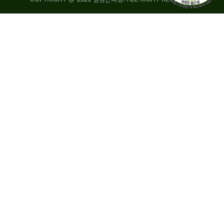
량
·
탑
승
자
35.8%