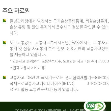
주요 자료원
사
질병관리청에서 발간하는 국가손상종합통계, 퇴원손상통계,
손상 유형 및 원인 통계에서 운수사고 정보를 확인할 수 있습
고
니다.
도로교통공단 교통사고분석시스템(TAAS)에서는 교통사고
종
통계 및 심층 사고통계 분석 정보, GIS 기반의 교통사고정보
를 제공하고 있습니다.
* 교통사고 통계분석, 교통안전지수, 도로교통 사고비용 추계, OECD
류
회원국 교통사고 비교 등
교통사고 DB관련 국제기구로는 경제협력개발기구(OECD),
국제도로교통사고데이터베이스(IRTAD), JTRC(OECD,
중
ECMT 합동 교통연구센터) 등이 있습니다.
차
COPYRIGHT @ 2021 질병관리청. ALL RIGHT RESERVED