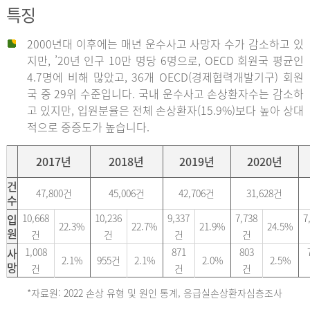
특징
2000년대 이후에는 매년 운수사고 사망자 수가 감소하고 있
지만, ’20년 인구 10만 명당 6명으로, OECD 회원국 평균인
4.7명에 비해 많았고, 36개 OECD(경제협력개발기구) 회원
국 중 29위 수준입니다. 국내 운수사고 손상환자수는 감소하
고 있지만, 입원분율은 전체 손상환자(15.9%)보다 높아 상대
적으로 중증도가 높습니다.
2017년
2018년
2019년
2020년
건
47,800건
45,006건
42,706건
31,628건
수
입
10,668
10,236
9,337
7,738
7
22.3%
22.7%
21.9%
24.5%
원
건
건
건
건
사
1,008
871
803
2.1%
955건
2.1%
2.0%
2.5%
망
건
건
건
*자료원: 2022 손상 유형 및 원인 통계, 응급실손상환자심층조사