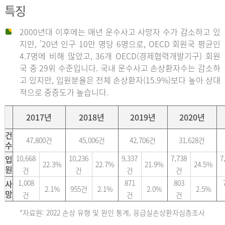
특징
2000년대 이후에는 매년 운수사고 사망자 수가 감소하고 있
지만, ’20년 인구 10만 명당 6명으로, OECD 회원국 평균인
4.7명에 비해 많았고, 36개 OECD(경제협력개발기구) 회원
국 중 29위 수준입니다. 국내 운수사고 손상환자수는 감소하
고 있지만, 입원분율은 전체 손상환자(15.9%)보다 높아 상대
적으로 중증도가 높습니다.
2017년
2018년
2019년
2020년
건
47,800건
45,006건
42,706건
31,628건
수
입
10,668
10,236
9,337
7,738
7
22.3%
22.7%
21.9%
24.5%
원
건
건
건
건
사
1,008
871
803
2.1%
955건
2.1%
2.0%
2.5%
망
건
건
건
*자료원: 2022 손상 유형 및 원인 통계, 응급실손상환자심층조사