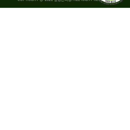
량
·
탑
승
자
35.8%