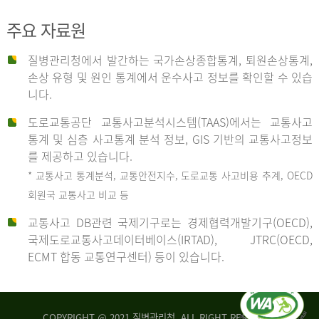
주요 자료원
사
질병관리청에서 발간하는 국가손상종합통계, 퇴원손상통계,
손상 유형 및 원인 통계에서 운수사고 정보를 확인할 수 있습
고
니다.
도로교통공단 교통사고분석시스템(TAAS)에서는 교통사고
종
통계 및 심층 사고통계 분석 정보, GIS 기반의 교통사고정보
를 제공하고 있습니다.
* 교통사고 통계분석, 교통안전지수, 도로교통 사고비용 추계, OECD
류
회원국 교통사고 비교 등
교통사고 DB관련 국제기구로는 경제협력개발기구(OECD),
국제도로교통사고데이터베이스(IRTAD), JTRC(OECD,
중
ECMT 합동 교통연구센터) 등이 있습니다.
차
COPYRIGHT @ 2021 질병관리청. ALL RIGHT RESERVED