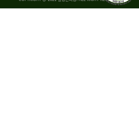
량
·
탑
승
자
35.8%