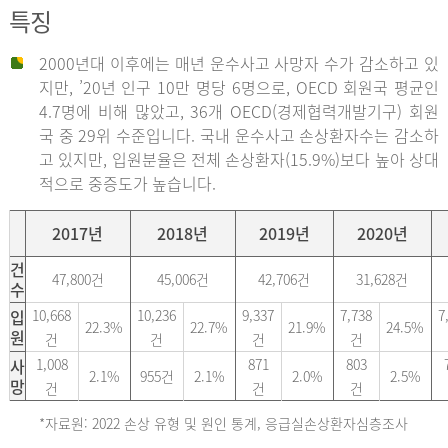
특징
2000년대 이후에는 매년 운수사고 사망자 수가 감소하고 있
지만, ’20년 인구 10만 명당 6명으로, OECD 회원국 평균인
4.7명에 비해 많았고, 36개 OECD(경제협력개발기구) 회원
국 중 29위 수준입니다. 국내 운수사고 손상환자수는 감소하
고 있지만, 입원분율은 전체 손상환자(15.9%)보다 높아 상대
적으로 중증도가 높습니다.
2017년
2018년
2019년
2020년
건
47,800건
45,006건
42,706건
31,628건
수
입
10,668
10,236
9,337
7,738
7
22.3%
22.7%
21.9%
24.5%
원
건
건
건
건
사
1,008
871
803
2.1%
955건
2.1%
2.0%
2.5%
망
건
건
건
*자료원: 2022 손상 유형 및 원인 통계, 응급실손상환자심층조사