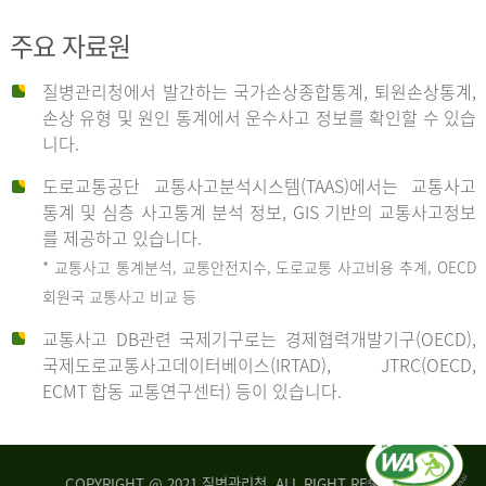
주요 자료원
사
질병관리청에서 발간하는 국가손상종합통계, 퇴원손상통계,
손상 유형 및 원인 통계에서 운수사고 정보를 확인할 수 있습
고
니다.
도로교통공단 교통사고분석시스템(TAAS)에서는 교통사고
종
통계 및 심층 사고통계 분석 정보, GIS 기반의 교통사고정보
를 제공하고 있습니다.
* 교통사고 통계분석, 교통안전지수, 도로교통 사고비용 추계, OECD
류
회원국 교통사고 비교 등
교통사고 DB관련 국제기구로는 경제협력개발기구(OECD),
국제도로교통사고데이터베이스(IRTAD), JTRC(OECD,
중
ECMT 합동 교통연구센터) 등이 있습니다.
차
COPYRIGHT @ 2021 질병관리청. ALL RIGHT RESERVED