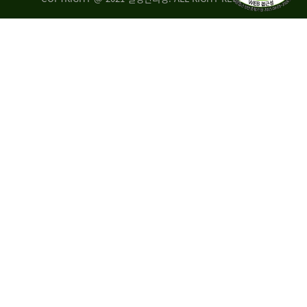
량
·
탑
승
자
35.8%