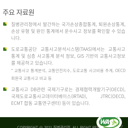
주요 자료원
사
질병관리청에서 발간하는 국가손상종합통계, 퇴원손상통계,
손상 유형 및 원인 통계에서 운수사고 정보를 확인할 수 있습
고
니다.
도로교통공단 교통사고분석시스템(TAAS)에서는 교통사고
종
통계 및 심층 사고통계 분석 정보, GIS 기반의 교통사고정보
를 제공하고 있습니다.
* 교통사고 통계분석, 교통안전지수, 도로교통 사고비용 추계, OECD
류
회원국 교통사고 비교 등
교통사고 DB관련 국제기구로는 경제협력개발기구(OECD),
국제도로교통사고데이터베이스(IRTAD), JTRC(OECD,
중
ECMT 합동 교통연구센터) 등이 있습니다.
차
COPYRIGHT @ 2021 질병관리청. ALL RIGHT RESERVED