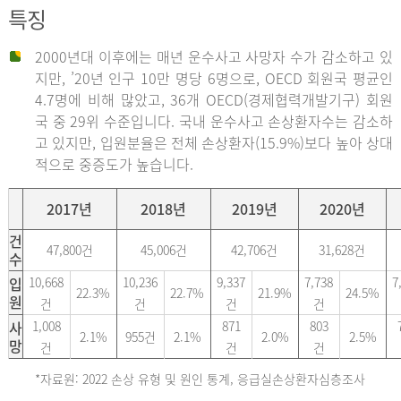
특징
2000년대 이후에는 매년 운수사고 사망자 수가 감소하고 있
지만, ’20년 인구 10만 명당 6명으로, OECD 회원국 평균인
4.7명에 비해 많았고, 36개 OECD(경제협력개발기구) 회원
국 중 29위 수준입니다. 국내 운수사고 손상환자수는 감소하
고 있지만, 입원분율은 전체 손상환자(15.9%)보다 높아 상대
적으로 중증도가 높습니다.
2017년
2018년
2019년
2020년
건
47,800건
45,006건
42,706건
31,628건
수
입
10,668
10,236
9,337
7,738
7
22.3%
22.7%
21.9%
24.5%
원
건
건
건
건
사
1,008
871
803
2.1%
955건
2.1%
2.0%
2.5%
망
건
건
건
*자료원: 2022 손상 유형 및 원인 통계, 응급실손상환자심층조사