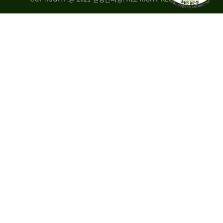
량
·
탑
승
자
35.8%