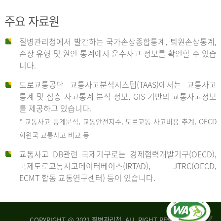
주요 자료원
사
질병관리청에서 발간하는 국가손상종합통계, 퇴원손상통계,
손상 유형 및 원인 통계에서 운수사고 정보를 확인할 수 있습
고
니다.
도로교통공단 교통사고분석시스템(TAAS)에서는 교통사고
종
통계 및 심층 사고통계 분석 정보, GIS 기반의 교통사고정보
를 제공하고 있습니다.
* 교통사고 통계분석, 교통안전지수, 도로교통 사고비용 추계, OECD
류
회원국 교통사고 비교 등
교통사고 DB관련 국제기구로는 경제협력개발기구(OECD),
국제도로교통사고데이터베이스(IRTAD), JTRC(OECD,
중
ECMT 합동 교통연구센터) 등이 있습니다.
차
COPYRIGHT @ 2021 질병관리청. ALL RIGHT RESERVED