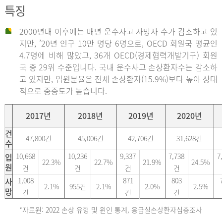
특징
2000년대 이후에는 매년 운수사고 사망자 수가 감소하고 있
지만, ’20년 인구 10만 명당 6명으로, OECD 회원국 평균인
4.7명에 비해 많았고, 36개 OECD(경제협력개발기구) 회원
국 중 29위 수준입니다. 국내 운수사고 손상환자수는 감소하
고 있지만, 입원분율은 전체 손상환자(15.9%)보다 높아 상대
적으로 중증도가 높습니다.
2017년
2018년
2019년
2020년
건
47,800건
45,006건
42,706건
31,628건
수
입
10,668
10,236
9,337
7,738
7
22.3%
22.7%
21.9%
24.5%
원
건
건
건
건
사
1,008
871
803
2.1%
955건
2.1%
2.0%
2.5%
망
건
건
건
*자료원: 2022 손상 유형 및 원인 통계, 응급실손상환자심층조사