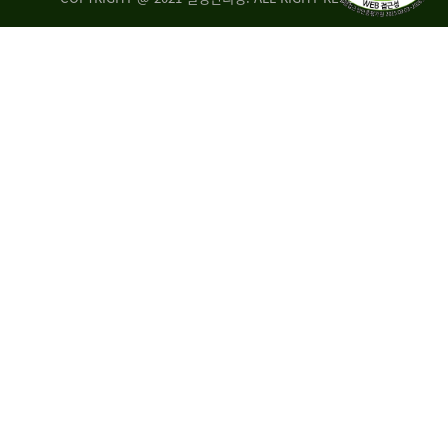
량
·
탑
승
자
35.8%