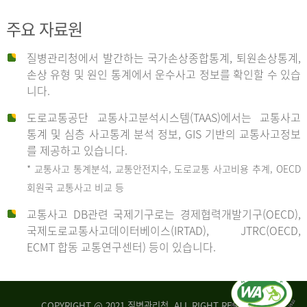
주요 자료원
사
질병관리청에서 발간하는 국가손상종합통계, 퇴원손상통계,
손상 유형 및 원인 통계에서 운수사고 정보를 확인할 수 있습
고
니다.
도로교통공단 교통사고분석시스템(TAAS)에서는 교통사고
종
통계 및 심층 사고통계 분석 정보, GIS 기반의 교통사고정보
를 제공하고 있습니다.
* 교통사고 통계분석, 교통안전지수, 도로교통 사고비용 추계, OECD
류
회원국 교통사고 비교 등
교통사고 DB관련 국제기구로는 경제협력개발기구(OECD),
국제도로교통사고데이터베이스(IRTAD), JTRC(OECD,
중
ECMT 합동 교통연구센터) 등이 있습니다.
차
COPYRIGHT @ 2021 질병관리청. ALL RIGHT RESERVED