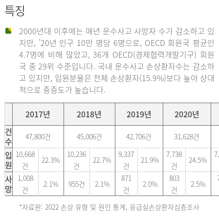
특징
2000년대 이후에는 매년 운수사고 사망자 수가 감소하고 있
지만, ’20년 인구 10만 명당 6명으로, OECD 회원국 평균인
4.7명에 비해 많았고, 36개 OECD(경제협력개발기구) 회원
국 중 29위 수준입니다. 국내 운수사고 손상환자수는 감소하
고 있지만, 입원분율은 전체 손상환자(15.9%)보다 높아 상대
적으로 중증도가 높습니다.
2017년
2018년
2019년
2020년
건
47,800건
45,006건
42,706건
31,628건
수
입
10,668
10,236
9,337
7,738
7
22.3%
22.7%
21.9%
24.5%
원
건
건
건
건
사
1,008
871
803
2.1%
955건
2.1%
2.0%
2.5%
망
건
건
건
*자료원: 2022 손상 유형 및 원인 통계, 응급실손상환자심층조사