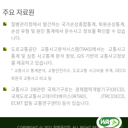
주요 자료원
사
질병관리청에서 발간하는 국가손상종합통계, 퇴원손상통계,
손상 유형 및 원인 통계에서 운수사고 정보를 확인할 수 있습
고
니다.
도로교통공단 교통사고분석시스템(TAAS)에서는 교통사고
종
통계 및 심층 사고통계 분석 정보, GIS 기반의 교통사고정보
를 제공하고 있습니다.
* 교통사고 통계분석, 교통안전지수, 도로교통 사고비용 추계, OECD
류
회원국 교통사고 비교 등
교통사고 DB관련 국제기구로는 경제협력개발기구(OECD),
국제도로교통사고데이터베이스(IRTAD), JTRC(OECD,
중
ECMT 합동 교통연구센터) 등이 있습니다.
차
COPYRIGHT @ 2021 질병관리청. ALL RIGHT RESERVED