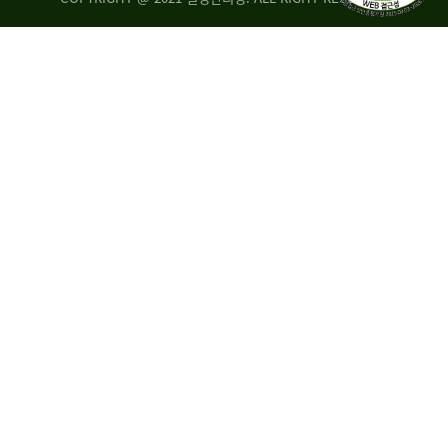
량
·
탑
승
자
35.8%