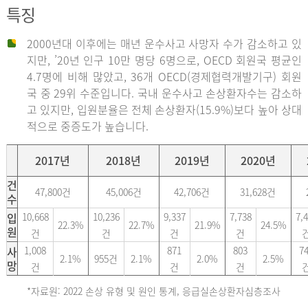
특징
2000년대 이후에는 매년 운수사고 사망자 수가 감소하고 있
지만, ’20년 인구 10만 명당 6명으로, OECD 회원국 평균인
4.7명에 비해 많았고, 36개 OECD(경제협력개발기구) 회원
국 중 29위 수준입니다. 국내 운수사고 손상환자수는 감소하
고 있지만, 입원분율은 전체 손상환자(15.9%)보다 높아 상대
적으로 중증도가 높습니다.
2017년
2018년
2019년
2020년
건
47,800건
45,006건
42,706건
31,628건
수
입
10,668
10,236
9,337
7,738
7,
22.3%
22.7%
21.9%
24.5%
원
건
건
건
건
사
1,008
871
803
7
2.1%
955건
2.1%
2.0%
2.5%
망
건
건
건
*자료원: 2022 손상 유형 및 원인 통계, 응급실손상환자심층조사