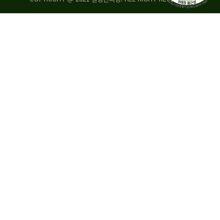
량
·
탑
승
자
35.8%