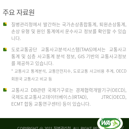
주요 자료원
사
질병관리청에서 발간하는 국가손상종합통계, 퇴원손상통계,
손상 유형 및 원인 통계에서 운수사고 정보를 확인할 수 있습
고
니다.
도로교통공단 교통사고분석시스템(TAAS)에서는 교통사고
종
통계 및 심층 사고통계 분석 정보, GIS 기반의 교통사고정보
를 제공하고 있습니다.
* 교통사고 통계분석, 교통안전지수, 도로교통 사고비용 추계, OECD
류
회원국 교통사고 비교 등
교통사고 DB관련 국제기구로는 경제협력개발기구(OECD),
국제도로교통사고데이터베이스(IRTAD), JTRC(OECD,
중
ECMT 합동 교통연구센터) 등이 있습니다.
차
COPYRIGHT @ 2021 질병관리청. ALL RIGHT RESERVED