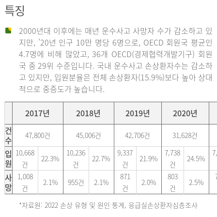
특징
2000년대 이후에는 매년 운수사고 사망자 수가 감소하고 있
지만, ’20년 인구 10만 명당 6명으로, OECD 회원국 평균인
4.7명에 비해 많았고, 36개 OECD(경제협력개발기구) 회원
국 중 29위 수준입니다. 국내 운수사고 손상환자수는 감소하
고 있지만, 입원분율은 전체 손상환자(15.9%)보다 높아 상대
적으로 중증도가 높습니다.
2017년
2018년
2019년
2020년
건
47,800건
45,006건
42,706건
31,628건
수
입
10,668
10,236
9,337
7,738
7
22.3%
22.7%
21.9%
24.5%
원
건
건
건
건
사
1,008
871
803
2.1%
955건
2.1%
2.0%
2.5%
망
건
건
건
*자료원: 2022 손상 유형 및 원인 통계, 응급실손상환자심층조사