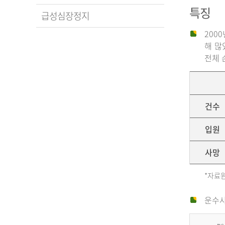
특징
급성심장정지
200
해 많
전체 
건수
입원
사망
*자료원
운수사