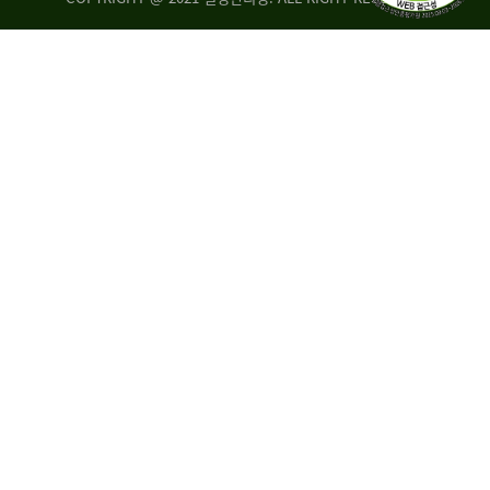
량
·
탑
승
자
35.8%