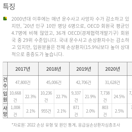
특징
2000년대 이후에는 매년 운수사고 사망자 수가 감소하고 있
지만, ’20년 인구 10만 명당 6명으로, OECD 회원국 평균인
4.7명에 비해 많았고, 36개 OECD(경제협력개발기구) 회원
국 중 29위 수준입니다. 국내 운수사고 손상환자수는 감소하
고 있지만, 입원분율은 전체 손상환자(15.9%)보다 높아 상대
적으로 중증도가 높습니다.
2017년
2018년
2019년
2020년
건
47,800건
45,006건
42,706건
31,628건
수
입
10,668
10,236
9,337
7,738
7
22.3%
22.7%
21.9%
24.5%
원
건
건
건
건
사
1,008
871
803
2.1%
955건
2.1%
2.0%
2.5%
망
건
건
건
*자료원: 2022 손상 유형 및 원인 통계, 응급실손상환자심층조사