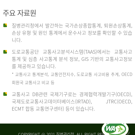
주요 자료원
사
질병관리청에서 발간하는 국가손상종합통계, 퇴원손상통계,
손상 유형 및 원인 통계에서 운수사고 정보를 확인할 수 있습
고
니다.
도로교통공단 교통사고분석시스템(TAAS)에서는 교통사고
종
통계 및 심층 사고통계 분석 정보, GIS 기반의 교통사고정보
를 제공하고 있습니다.
* 교통사고 통계분석, 교통안전지수, 도로교통 사고비용 추계, OECD
류
회원국 교통사고 비교 등
교통사고 DB관련 국제기구로는 경제협력개발기구(OECD),
국제도로교통사고데이터베이스(IRTAD), JTRC(OECD,
중
ECMT 합동 교통연구센터) 등이 있습니다.
차
COPYRIGHT @ 2021 질병관리청. ALL RIGHT RESERVED