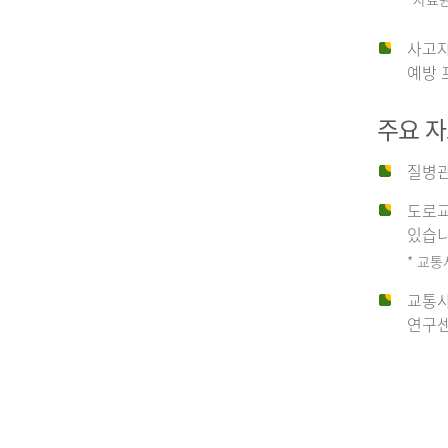
운
사고자
예방 
수
주요 
사
질병관
도로교
고
있습니
* 교통
교통사
종
연구센
류