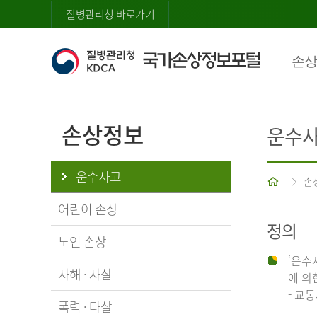
질병관리청 바로가기
손상
손상정보
운수
운수사고
홈
손
어린이 손상
정의
노인 손상
‘운수
자해 · 자살
에 의
- 교
폭력 · 타살