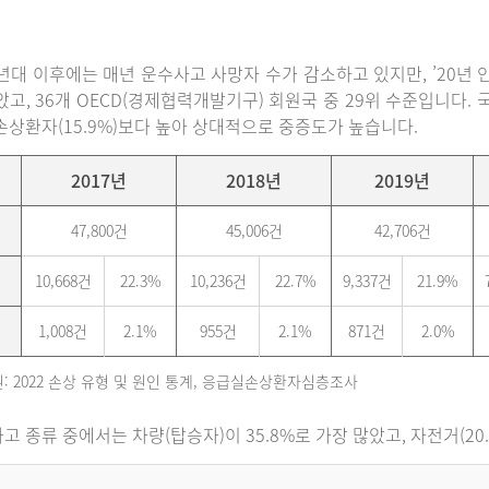
0년대 이후에는 매년 운수사고 사망자 수가 감소하고 있지만, ’20년 인구
았고, 36개 OECD(경제협력개발기구) 회원국 중 29위 수준입니다
손상환자(15.9%)보다 높아 상대적으로 중증도가 높습니다.
2017년
2018년
2019년
47,800건
45,006건
42,706건
10,668건
22.3%
10,236건
22.7%
9,337건
21.9%
1,008건
2.1%
955건
2.1%
871건
2.0%
: 2022 손상 유형 및 원인 통계, 응급실손상환자심층조사
고 종류 중에서는 차량(탑승자)이 35.8%로 가장 많았고, 자전거(20.6%