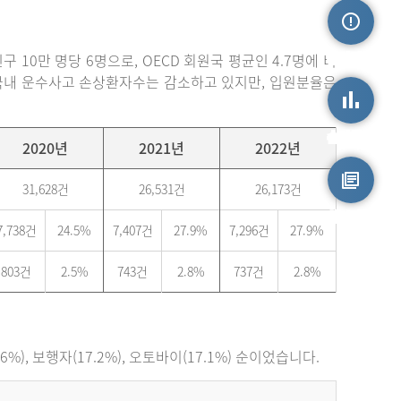
손상정보
 10만 명당 6명으로, OECD 회원국 평균인 4.7명에 비
. 국내 운수사고 손상환자수는 감소하고 있지만, 입원분율은
손상통계
2020년
2021년
2022년
31,628건
26,531건
26,173건
원시자료
7,738건
24.5%
7,407건
27.9%
7,296건
27.9%
803건
2.5%
743건
2.8%
737건
2.8%
), 보행자(17.2%), 오토바이(17.1%) 순이었습니다.