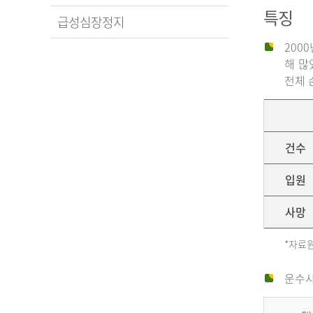
특징
급성심장정지
200
해 많
전체 
건수
입원
사망
*자료원
운수사